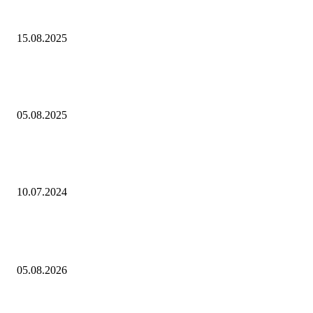
Делегация РФ обсудила пути развития взаимодействия с АТЭС в тор
инвестиционной сфере
15.08.2025
На базе РЭА Минэнерго России сформирована экспертная группа дл
разработки Программы развития угольной промышленности до 2050 
05.08.2025
Женщины с большой грудью чаще сталкиваются с агрессией, выясни
ученые — Газета.Ru
10.07.2024
Выбор редактора
О текущей ценовой ситуации. 5 августа 2026 года
05.08.2026
Трансфер Константиноса Цолакиса в Халл из Олимпиакоса за рекорд