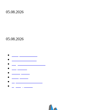
17 млн фунтов
05.08.2026
"Осколки падали на койки": дрон ВСУ влетел в больничную палату в
Донецке
05.08.2026
Горячие темы
Энергетика
738
Экономика
335
Наука и техника
223
Игры
215
В мире
195
Спорт
194
Происшествия
189
Культура
188