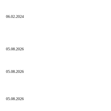
Владеющую отелем в Ялте Ротару захотели лишить звания почетной
гражданки города: Музыка: Культура: Lenta.ru
06.02.2024
Выбор редактора
В спектакле «Онегин. Дуэль» в Тюменском драмтеатре декорации
победили актеров
05.08.2026
Как играть в Project Zomboid в кооперативе с друзьями: гайд
05.08.2026
Евгений Грабчак обсудил с Михаилом Развожаевым работу
энергетического комплекса Севастополя
05.08.2026
Горячие темы