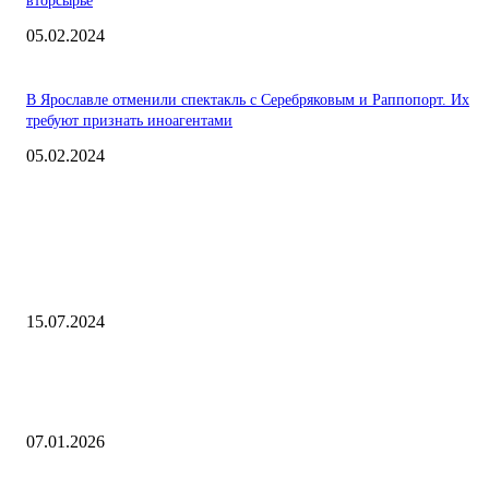
вторсырье
05.02.2024
В Ярославле отменили спектакль с Серебряковым и Раппопорт. Их
требуют признать иноагентами
05.02.2024
Интересное
«Уорриорз» обыграли «Буллс» в матче Летней лиги НБА – 92:82
15.07.2024
Парламент Великобритании будет решать вопрос отправки войск на
Украину
07.01.2026