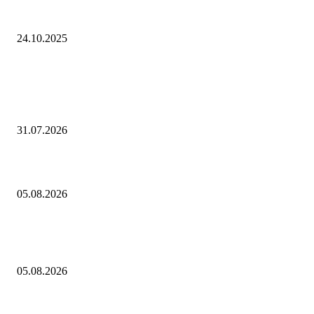
"Мучают старика": хоккеист посмеялся над гонкой Овечкина за реко
24.10.2025
Выбор редактора
«Виктория, свиной, гонконгский». В этом сезоне россиян будут прив
от гриппа полностью обновленными вакцинами
31.07.2026
Как играть в Project Zomboid в кооперативе с друзьями: гайд
05.08.2026
Евгений Грабчак обсудил с Михаилом Развожаевым работу
энергетического комплекса Севастополя
05.08.2026
Горячие темы