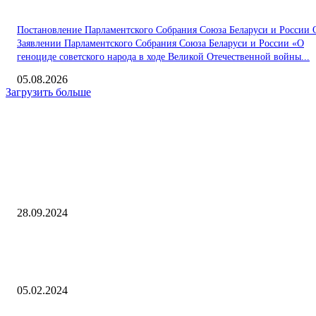
Постановление Парламентского Собрания Союза Беларуси и России 
Заявлении Парламентского Собрания Союза Беларуси и России «О
геноциде советского народа в ходе Великой Отечественной войны...
05.08.2026
Загрузить больше
Интересное
В «Зените» рассказали о жестком обращении к Соболеву в команде 
Газета.Ru
28.09.2024
Россиянам рассказали, что делать, если заставляют работать больше
положенного 04.02.2024
05.02.2024