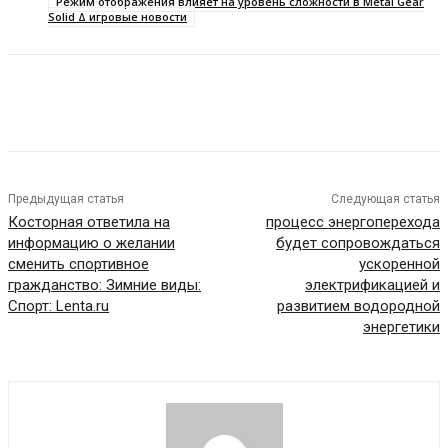
Режим отображения влияет на уровень сложности в Metal Gear
Solid Δ игровые новости
Предыдущая статья
Следующая статья
Косторная ответила на
процесс энергоперехода
информацию о желании
будет сопровождаться
сменить спортивное
ускоренной
гражданство: Зимние виды:
электрификацией и
Спорт: Lenta.ru
развитием водородной
энергетики