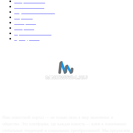
Энергетика
738
Экономика
335
Наука и техника
223
Игры
215
В мире
195
Спорт
194
Происшествия
189
Культура
188
О НАС
Наш новостной портал — не только окно в мир экономики и
общества. Это платформа, где каждая новость — ключ к пониманию
глобальных тенденций и социальных преобразований. Мы предлагаем