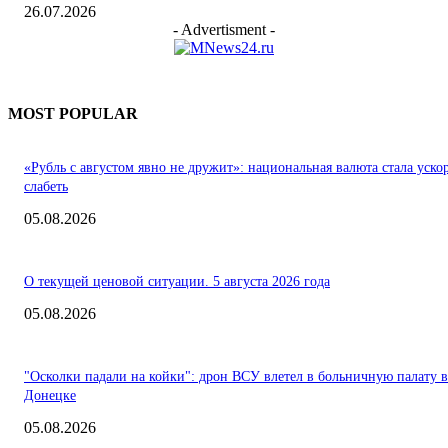
26.07.2026
- Advertisment -
MOST POPULAR
«Рубль с августом явно не дружит»: национальная валюта стала уско
слабеть
05.08.2026
О текущей ценовой ситуации. 5 августа 2026 года
05.08.2026
"Осколки падали на койки": дрон ВСУ влетел в больничную палату в
Донецке
05.08.2026