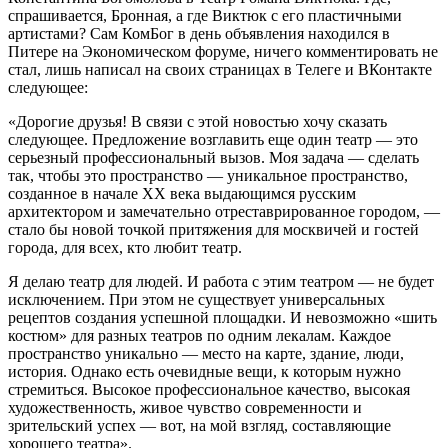
спрашивается, Бронная, а где Виктюк с его пластичными
артистами? Сам КомБог в день объявления находился в
Питере на Экономическом форуме, ничего комментировать не
стал, лишь написал на своих страницах в Телеге и ВКонтакте
следующее:
«Дорогие друзья! В связи с этой новостью хочу сказать
следующее. Предложение возглавить еще один театр — это
серьезный профессиональный вызов. Моя задача — сделать
так, чтобы это пространство — уникальное пространство,
созданное в начале XX века выдающимся русским
архитектором и замечательно отреставрированное городом, —
стало бы новой точкой притяжения для москвичей и гостей
города, для всех, кто любит театр.
Я делаю театр для людей. И работа с этим театром — не будет
исключением. При этом не существует универсальных
рецептов создания успешной площадки. И невозможно «шить
костюм» для разных театров по одним лекалам. Каждое
пространство уникально — место на карте, здание, люди,
история. Однако есть очевидные вещи, к которым нужно
стремиться. Высокое профессиональное качество, высокая
художественность, живое чувство современности и
зрительский успех — вот, на мой взгляд, составляющие
хорошего театра».