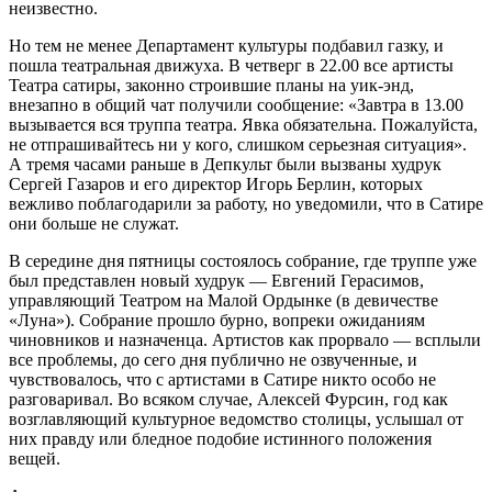
неизвестно.
Но тем не менее Департамент культуры подбавил газку, и
пошла театральная движуха. В четверг в 22.00 все артисты
Театра сатиры, законно строившие планы на уик-энд,
внезапно в общий чат получили сообщение: «Завтра в 13.00
вызывается вся труппа театра. Явка обязательна. Пожалуйста,
не отпрашивайтесь ни у кого, слишком серьезная ситуация».
А тремя часами раньше в Депкульт были вызваны худрук
Сергей Газаров и его директор Игорь Берлин, которых
вежливо поблагодарили за работу, но уведомили, что в Сатире
они больше не служат.
В середине дня пятницы состоялось собрание, где труппе уже
был представлен новый худрук — Евгений Герасимов,
управляющий Театром на Малой Ордынке (в девичестве
«Луна»). Собрание прошло бурно, вопреки ожиданиям
чиновников и назначенца. Артистов как прорвало — всплыли
все проблемы, до сего дня публично не озвученные, и
чувствовалось, что с артистами в Сатире никто особо не
разговаривал. Во всяком случае, Алексей Фурсин, год как
возглавляющий культурное ведомство столицы, услышал от
них правду или бледное подобие истинного положения
вещей.