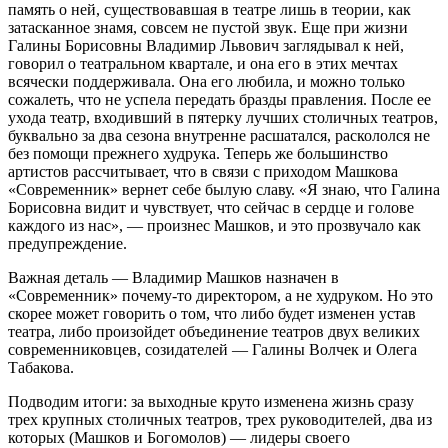
память о ней, существовавшая в театре лишь в теории, как
затасканное знамя, совсем не пустой звук. Еще при жизни
Галины Борисовны Владимир Львович заглядывал к ней,
говорил о театральном квартале, и она его в этих мечтах
всячески поддерживала. Она его любила, и можно только
сожалеть, что не успела передать бразды правления. После ее
ухода театр, входивший в пятерку лучших столичных театров,
буквально за два сезона внутренне расшатался, раскололся не
без помощи прежнего худрука. Теперь же большинство
артистов рассчитывает, что в связи с приходом Машкова
«Современник» вернет себе былую славу. «Я знаю, что Галина
Борисовна видит и чувствует, что сейчас в сердце и голове
каждого из нас», — произнес Машков, и это прозвучало как
предупреждение.
Важная деталь — Владимир Машков назначен в
«Современник» почему-то директором, а не худруком. Но это
скорее может говорить о том, что либо будет изменен устав
театра, либо произойдет объединение театров двух великих
современниковцев, созидателей — Галины Волчек и Олега
Табакова.
Подводим итоги: за выходные круто изменена жизнь сразу
трех крупных столичных театров, трех руководителей, два из
которых (Машков и Богомолов) — лидеры своего