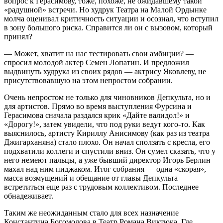
вопрос к Герасимову, тоже, похоже, не ожидавшему такой
«радушной» встречи. Но худрук Театра на Малой Ордынке
молча оценивал критичность ситуации и осознал, что вступил
в зону большого риска. Справится ли он с вызовом, который
принял?
— Может, хватит на нас тестировать свои амбиции? —
спросил молодой актер Семен Лопатин. И предложил
выдвинуть худрука из своих рядов — актрису Яковлеву, не
присутствовавшую на этом непростом собрании.
Очень непростом не только для чиновников Депкульта, но и
для артистов. Прямо во время выступления Фурсина и
Герасимова сначала раздался крик «Дайте валидол!» и
«Дорогу!», затем увидели, что под руки ведут кого-то. Как
выяснилось, артисту Кириллу Анисимову (как раз из театра
Джигарханяна) стало плохо. Он начал сползать с кресла, его
подхватили коллеги и спустили вниз. Он сумел сказать, что у
него немеют пальцы, а уже бывший директор Игорь Берлин
махал над ним пиджаком. Итог собрания — одна «скорая»,
масса возмущений и обещание от главы Депкульта
встретиться еще раз с трудовым коллективом. Последнее
обнадеживает.
Таким же неожиданным стало для всех назначение
Константина Богомолова в Театр Романа Виктюка. Где,