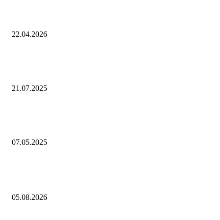
О динамике промышленного производства. Март 2026 года
22.04.2026
Microsoft купит навоз, экскременты и отходы на сумму около 1,7 млр
долларов, чтобы закопать всё это в землю
21.07.2025
Politico: Кардиналы смотрят фильм «Конклав» для понимания проце
выбора Папы
07.05.2025
Выбор редактора
О текущей ценовой ситуации. 5 августа 2026 года
05.08.2026