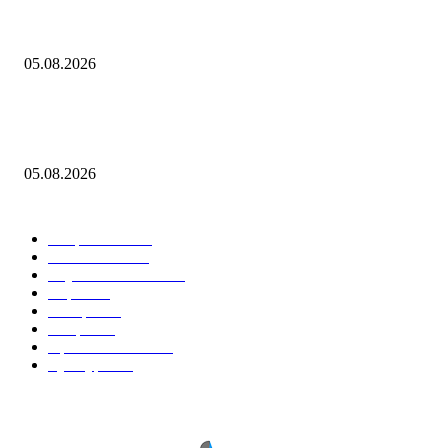
«Рубль с августом явно не дружит»: национальная валюта стала уско
слабеть
05.08.2026
В Саранске дан старт Чемпионату и Первенству МЧС России по пож
спасательному спорту на приз главы Республики Мордовия — Новос
05.08.2026
Горячие темы
Энергетика
738
Экономика
335
Наука и техника
223
Игры
215
В мире
195
Спорт
194
Происшествия
189
Культура
188