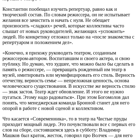
Константин пообещал изучить репертуар, равно как и
творческий состав. По словам режиссера, он не испытывает
желания все зачистить и начать с нуля. Не обещает
произносить «сладких» речей, которые коллективы часто
слышат от новых руководителей, желающих «успокоить»
людей. Но конкретику отложил только на «после знакомства с
репертуаром и положением дел».
«Конечно, я прихожу руководить театром, созданным
режиссером-автором. Воспитавшим и своего актера, и свою
публику. Но думаю, что худшее, что можно было бы сделать в
память о режиссере, — превращать рожденный им театр в
музей, имитировать или мумифицировать его стиль. Верность
отечеству, верность семье — непреложная ценность, основа
человеческого существования. В искусстве же верность стилю
— знак застоя. Театр ждет обновление. И этого не нужно
пугаться. Этому надо радоваться». При этом Богомолов дал
понять, что менеджерская команда Бронной станет для него
опорой в работе с новой сценой и коллективом.
Что касается «Современника», то в театр на Чистые пруды
приходит мощный лидер. Это почувствовали все с первых его
слов на сборе, состоявшемся здесь в субботу: Владимир
Машков был краток, жесток, говорил про Волчек — для него