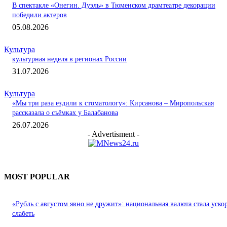
В спектакле «Онегин. Дуэль» в Тюменском драмтеатре декорации
победили актеров
05.08.2026
Культура
культурная неделя в регионах России
31.07.2026
Культура
«Мы три раза ездили к стоматологу»: Кирсанова – Миропольская
рассказала о съёмках у Балабанова
26.07.2026
- Advertisment -
MOST POPULAR
«Рубль с августом явно не дружит»: национальная валюта стала уско
слабеть