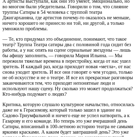
А артисты выступали, как они это умеют, эмоционально, но
во многом были убедительны. Говорили о том, что слияние
труппы Сатиры в 54 человека с труппой театра
Джигарханяна, где артистов почему-то оказалось не меньше,
ничего хорошего не принесло ни той, ни другой, а только
умножило проблемы.
— Те, кто придумал это объединение, понимают, что такое
театр? Труппа Театра сатиры два с половиной года сидит без
работы, а у нас опять на сцене сериальные звездуны — лишь
бы афишу заполнить, — говорила Мария Ильина. — Мы
пережили тяжелые времена в перестройку, когда от нас ушел
зритель. И каждый раз, когда приходит новая «метла», от нас
снова уходит зритель. И все они говорят о чем угодно, только
не об искусстве и не о театре. И все их прекрасные разговоры
заканчиваются тем, что приходят непонятные люди и
используют нашу сцену. Ну сколько это может продолжаться?
Кто-нибудь подумает о людях?
Критика, которую слушало культурное начальство, относилась
даже не к Герасимову, который только зашел в здание на
Садово-Триумфальной и ничего еще не успел натворить, а к
Газарову и его команде. Но теперь это уже вчерашний день
Сатиры, вписанный в 100-летнюю историю театра не самыми
яркими красками. А каким будет завтрашний день? Это уже