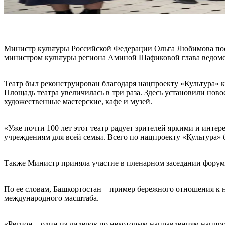
Министр культуры Российской Федерации Ольга Любимова пос
министром культуры региона Аминой Шафиковой глава ведомст
Театр был реконструирован благодаря нацпроекту «Культура» к 
Площадь театра увеличилась в три раза. Здесь установили нов
художественные мастерские, кафе и музей.
«Уже почти 100 лет этот театр радует зрителей яркими и инт
учреждениям для всей семьи. Всего по нацпроекту «Культура»
Также Министр приняла участие в пленарном заседании форума
По ее словам, Башкортостан – пример бережного отношения к
международного масштаба.
«Регион – один из лидеров по некоторым направлениям нацпро