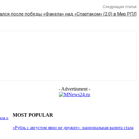
Следующая статья
ался после победы «Факела» над «Спартаком» (2:0) в Мир РПЛ
- Advertisment -
MOST POPULAR
ала о
«Рубль с августом явно не дружит»: национальная валюта стала