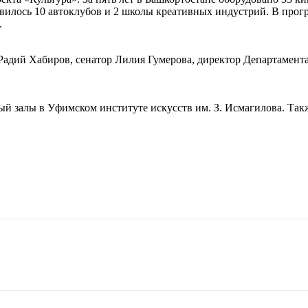
илось 10 автоклубов и 2 школы креативных индустрий. В прогр
.
 Радий Хабиров, сенатор Лилия Гумерова, директор Департамен
й залы в Уфимском институте искусств им. З. Исмагилова. Та