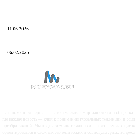
«Газпром» получил первые в России серийные вертолеты морского 
Ми-171А3. Они изготовлены по заказу компании холдингом «Верто
Госкорпорации Ростех
11.06.2026
Пентагон назвал приоритеты для США: Политика: Мир: Lenta.ru
06.02.2025
О НАС
Наш новостной портал — не только окно в мир экономики и общества.
где каждая новость — ключ к пониманию глобальных тенденций и соц
преобразований. Мы предлагаем информацию и анализ, помогающие в
ориентироваться в сложных экономических и социокультурных вопроса