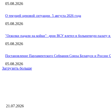
05.08.2026
О текущей ценовой ситуации. 5 августа 2026 года
05.08.2026
"Осколки падали на койки": дрон ВСУ влетел в больничную палату в
05.08.2026
Постановление Парламентского Собрания Союза Беларуси и России О 
05.08.2026
Загрузить больше
Интересное
С подтопленных дач в омском Осташково полностью ушла вода
21.07.2026