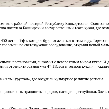
етила с рабочей поездкой Республику Башкортостан. Совместн
ва посетила Башкирский государственный театр кукол, где ос
450-летию Уфы, которое будет отмечаться в этом году. Торжеств
ое современное светозвуковое оборудование, открыли новый малы
ересными постановками, знакомит с невероятным миром кукол. И 
 были отремонтированы уже 47 ТЮЗов и театров кукол», – сказа
 «Арт-Курултай», где обсудили культурное развитие региона.
 национальным традициям народов, наследию республики. Здесь 
екта «Культура». За пять лет в Башкортостане оборудовано 33 