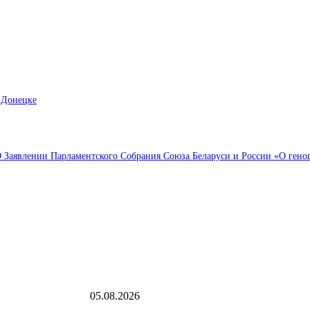
 Донецке
Заявлении Парламентского Собрания Союза Беларуси и России «О геноци
Выбор редактора
"Осколки падали на койки": дрон ВСУ влетел в бо
05.08.2026