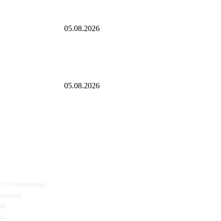
назначения —
«Рубль с августом явно не дружит»: национальная в
леты России»
05.08.2026
Постановление Парламентского Собрания Союза Бе
Парламентского Собрания Союза Беларуси и России 
Великой Отечественной войны...
05.08.2026
 Это платформа,
иальных
ам
х.