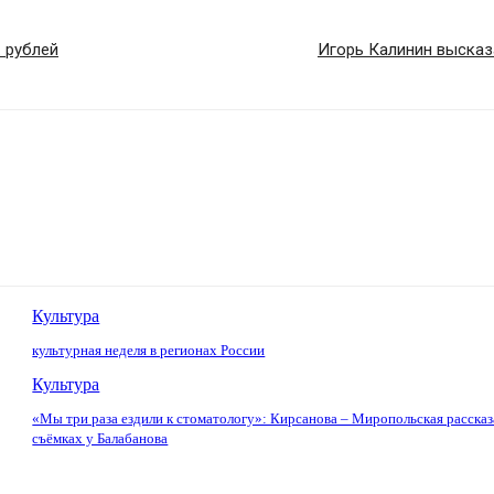
 рублей
Игорь Калинин высказ
Культура
культурная неделя в регионах России
Культура
«Мы три раза ездили к стоматологу»: Кирсанова – Миропольская рассказ
съёмках у Балабанова