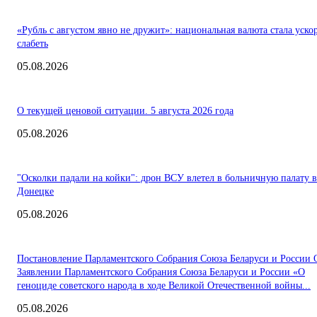
«Рубль с августом явно не дружит»: национальная валюта стала уско
слабеть
05.08.2026
О текущей ценовой ситуации. 5 августа 2026 года
05.08.2026
"Осколки падали на койки": дрон ВСУ влетел в больничную палату в
Донецке
05.08.2026
Постановление Парламентского Собрания Союза Беларуси и России 
Заявлении Парламентского Собрания Союза Беларуси и России «О
геноциде советского народа в ходе Великой Отечественной войны...
05.08.2026