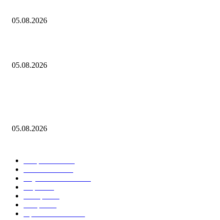
О текущей ценовой ситуации. 5 августа 2026 года
05.08.2026
Ступень ракеты SpaceX Falcon 9 врежется в Луну 5 августа
05.08.2026
Постановление Парламентского Собрания Союза Беларуси и России 
Заявлении Парламентского Собрания Союза Беларуси и России «О
геноциде советского народа в ходе Великой Отечественной войны...
05.08.2026
Горячие темы
Энергетика
738
Экономика
335
Наука и техника
223
Игры
215
В мире
195
Спорт
194
Происшествия
189