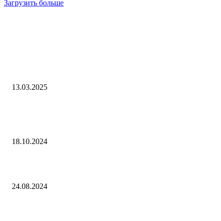
Загрузить больше
Интересное
3 марта «Газпром» зафиксировал новый исторический рекорд суточ
поставок газа в Китай по «Силе Сибири»
13.03.2025
Аналитика. На подстанцию «Ярыксу» в В Хасавюрте доставили нов
трансформатор весом 100 тонн
18.10.2024
STALKER 2 стремится к реализму, но не будет «полностью реалисти
24.08.2024
Выбор редактора