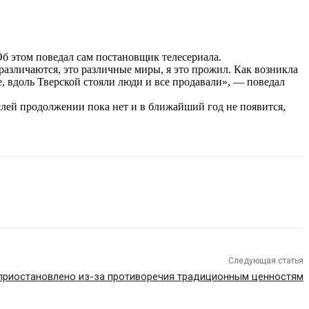
Об этом поведал сам постановщик телесериала.
 различаются, это различные миры, я это прожил. Как возникла
, вдоль Тверской стояли люди и все продавали», — поведал
слей продолжении пока нет и в ближайший год не появится,
Следующая статья
приостановлено из-за противоречия традиционным ценностям