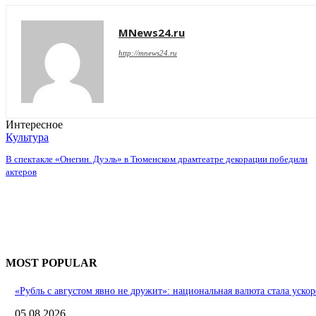
MNews24.ru
http://mnews24.ru
Интересное
Культура
В спектакле «Онегин. Дуэль» в Тюменском драмтеатре декорации победили
актеров
MOST POPULAR
«Рубль с августом явно не дружит»: национальная валюта стала ускор
05.08.2026