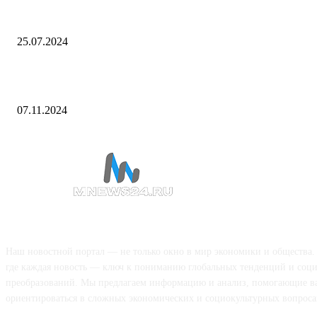
Аналитика. «Волгоградэнерго» за полгода предоставило 48 МВт
мощности новым абонентам
25.07.2024
Локомотив — Факел, прогноз и ставка на матч РПЛ 9 ноября,
прямая трансляция, смотреть онлайн бесплатно, результат
07.11.2024
О НАС
Наш новостной портал — не только окно в мир экономики и общества.
где каждая новость — ключ к пониманию глобальных тенденций и соц
преобразований. Мы предлагаем информацию и анализ, помогающие в
ориентироваться в сложных экономических и социокультурных вопроса