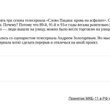
ть три сезона телесериала «Слово Пацана: кровь на асфальте». 
а. Почему? Потому что 89-й, 91-й и 93-е годы весьма разительно
лю — люди вышли на улицу, можно было вести торговлю на улице
дались со сценаристом телесериала Андреем Золотаревым. Но мы
иала хотят сделать перерыв и отвлечься на иной проект.
Принятие МКБ-11 в РФ 