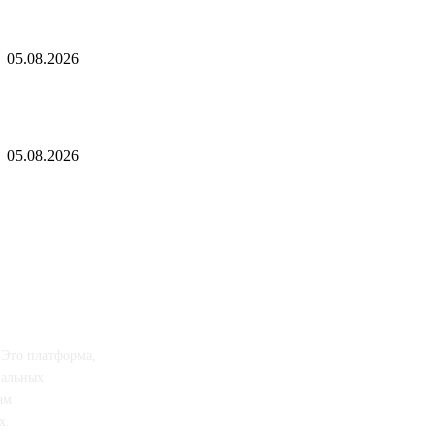
Постановление Парламентского Собрания Союза Беларуси и России О 
Беларуси и России «О геноциде советского народа в ходе Великой Отеч
05.08.2026
В Саранске дан старт Чемпионату и Первенству МЧС России по пожарн
Республики Мордовия — Новости
05.08.2026
 Это платформа,
иальных
ам
х.