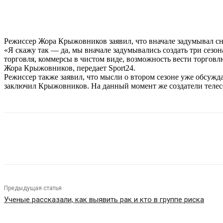
Режиссер Жора Крыжовников заявил, что вначале задумывал сня
«Я скажу так — да, мы вначале задумывались создать три сезон
торговля, коммерсы в чистом виде, возможность вести торгов
Жора Крыжовников, передает Sport24.
Режиссер также заявил, что мысли о втором сезоне уже обсуж
заключил Крыжовников. На данный момент же создатели телесер
Поделиться
Предыдущая статья
Ученые рассказали, как выявить рак и кто в группе риска