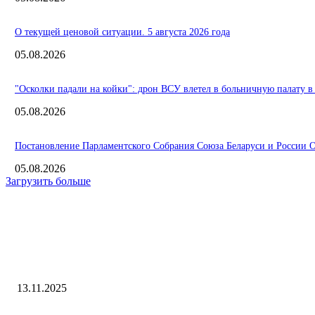
О текущей ценовой ситуации. 5 августа 2026 года
05.08.2026
"Осколки падали на койки": дрон ВСУ влетел в больничную палату в
05.08.2026
Постановление Парламентского Собрания Союза Беларуси и России О 
05.08.2026
Загрузить больше
Интересное
В
Следствие и суд: Силовые структуры: Lenta.ru
13.11.2025