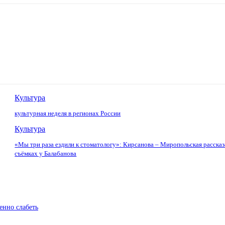
Культура
культурная неделя в регионах России
Культура
«Мы три раза ездили к стоматологу»: Кирсанова – Миропольская рассказ
съёмках у Балабанова
енно слабеть