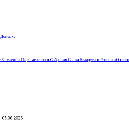
 Донецке
Заявлении Парламентского Собрания Союза Беларуси и России «О геноци
ыбор редактора
Как играть в Project Zomboid в кооперативе с друзьями: гайд
05.08.2026