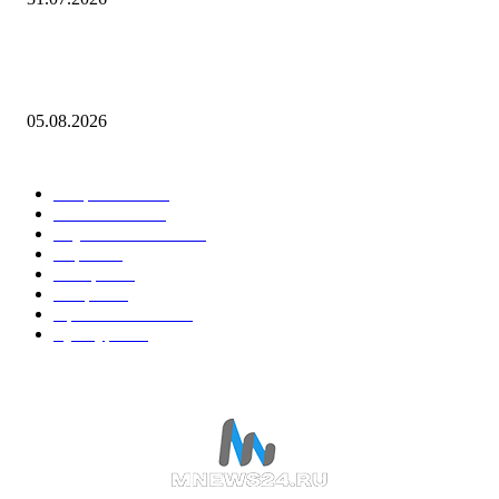
В Саранске дан старт Чемпионату и Первенству МЧС России по пож
спасательному спорту на приз главы Республики Мордовия — Новос
05.08.2026
Горячие темы
Энергетика
738
Экономика
335
Наука и техника
223
Игры
215
В мире
195
Спорт
194
Происшествия
189
Культура
188