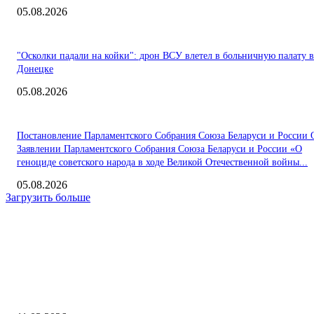
05.08.2026
"Осколки падали на койки": дрон ВСУ влетел в больничную палату в
Донецке
05.08.2026
Постановление Парламентского Собрания Союза Беларуси и России 
Заявлении Парламентского Собрания Союза Беларуси и России «О
геноциде советского народа в ходе Великой Отечественной войны...
05.08.2026
Загрузить больше
Интересное
«АРУНА» запускает производство композитных опор освещения для
городской инфраструктуры