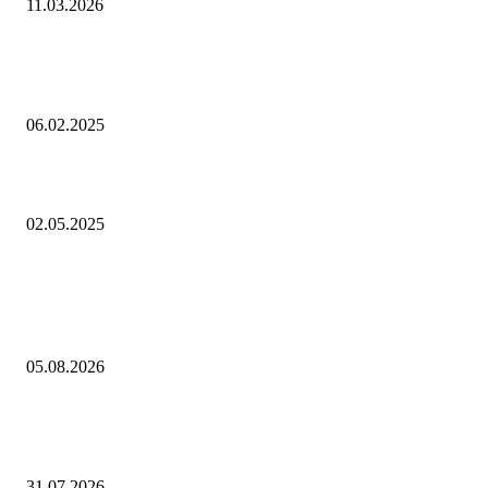
11.03.2026
Аналитика. «Росатом» принял участие в крупнейшей международно
книжной ярмарке в Каире
06.02.2025
Глава Remedy: выход трейлера ремейка Max Payne зависит от Rocksta
02.05.2025
Выбор редактора
Евгений Грабчак обсудил с Михаилом Развожаевым работу
энергетического комплекса Севастополя
05.08.2026
Минэкономразвития России запустило экспертный диалог в области
критически важных сырьевых материалов
31.07.2026