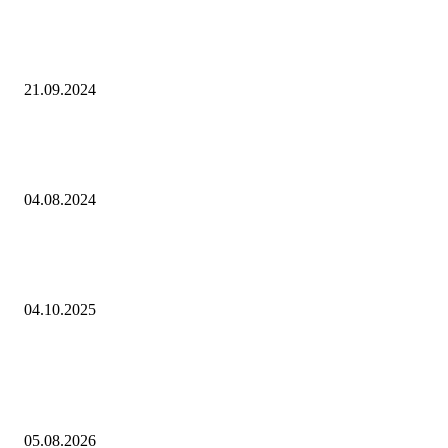
Интересное
Binance ограничила россиянам P2P-операции в валюте
21.09.2024
Кингисеппские таможенники пресекли незаконный вывоз культурны
ценностей в Эстонию
04.08.2024
ЮНКТАД впервые представила флагманский доклад о мировых
инвестициях странам ЕАЭС
04.10.2025
Выбор редактора
В спектакле «Онегин. Дуэль» в Тюменском драмтеатре декорации
победили актеров
05.08.2026