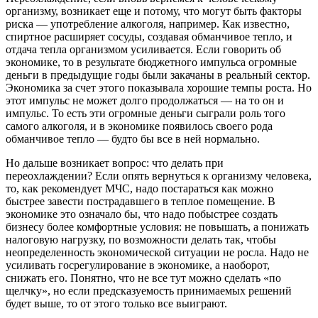
организму, возникает еще и потому, что могут быть факторы
риска — употребление алкоголя, например. Как известно,
спиртное расширяет сосуды, создавая обманчивое тепло, и
отдача тепла организмом усиливается. Если говорить об
экономике, то в результате бюджетного импульса огромные
деньги в предыдущие годы были закачаны в реальный сектор.
Экономика за счет этого показывала хорошие темпы роста. Но
этот импульс не может долго продолжаться — на то он и
импульс. То есть эти огромные деньги сыграли роль того
самого алкоголя, и в экономике появилось своего рода
обманчивое тепло — будто бы все в ней нормально.
Но дальше возникает вопрос: что делать при
переохлаждении? Если опять вернуться к организму человека,
то, как рекомендует МЧС, надо постараться как можно
быстрее завести пострадавшего в теплое помещение. В
экономике это означало бы, что надо побыстрее создать
бизнесу более комфортные условия: не повышать, а понижать
налоговую нагрузку, по возможности делать так, чтобы
неопределенность экономической ситуации не росла. Надо не
усиливать госрегулирование в экономике, а наоборот,
снижать его. Понятно, что не все тут можно сделать «по
щелчку», но если предсказуемость принимаемых решений
будет выше, то от этого только все выиграют.