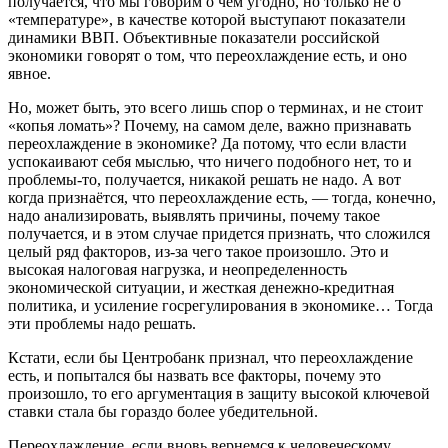
получается, что мы говорим о чем угодно, но только не о
«температуре», в качестве которой выступают показатели
динамики ВВП. Объективные показатели российской
экономики говорят о том, что переохлаждение есть, и оно
явное.
Но, может быть, это всего лишь спор о терминах, и не стоит
«копья ломать»? Почему, на самом деле, важно признавать
переохлаждение в экономике? Да потому, что если власти
успокаивают себя мыслью, что ничего подобного нет, то и
проблемы-то, получается, никакой решать не надо. А вот
когда признаётся, что переохлаждение есть, — тогда, конечно,
надо анализировать, выявлять причины, почему такое
получается, и в этом случае придется признать, что сложился
целый ряд факторов, из-за чего такое произошло. Это и
высокая налоговая нагрузка, и неопределенность
экономической ситуации, и жесткая денежно-кредитная
политика, и усиление госрегулирования в экономике… Тогда
эти проблемы надо решать.
Кстати, если бы Центробанк признал, что переохлаждение
есть, и попытался бы назвать все факторы, почему это
произошло, то его аргументация в защиту высокой ключевой
ставки стала бы гораздо более убедительной.
Переохлаждение, если вновь вернемся к человеческому