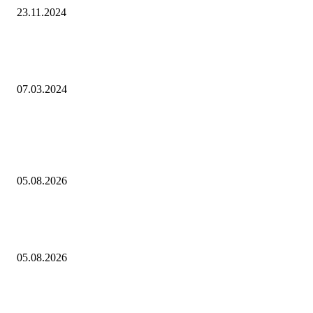
23.11.2024
как изменились темпы ввода атомных реакторов за последнее
десятилетие? — ЭНЕРГОСМИ.РУ
07.03.2024
Выбор редактора
Трансфер Константиноса Цолакиса в Халл из Олимпиакоса за рекорд
17 млн фунтов
05.08.2026
Евгений Грабчак обсудил с Михаилом Развожаевым работу
энергетического комплекса Севастополя
05.08.2026
"Осколки падали на койки": дрон ВСУ влетел в больничную палату в
Донецке