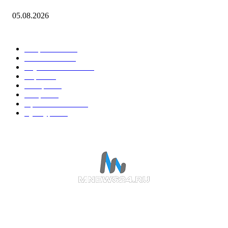
05.08.2026
Горячие темы
Энергетика
738
Экономика
335
Наука и техника
223
Игры
215
В мире
195
Спорт
194
Происшествия
189
Культура
188
О НАС