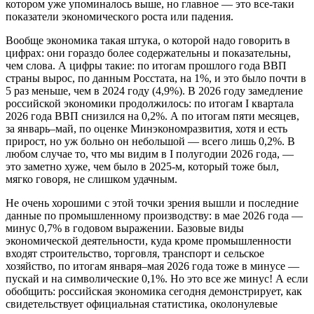
котором уже упоминалось выше, но главное — это все-таки
показатели экономического роста или падения.
Вообще экономика такая штука, о которой надо говорить в
цифрах: они гораздо более содержательны и показательны,
чем слова. А цифры такие: по итогам прошлого года ВВП
страны вырос, по данным Росстата, на 1%, и это было почти в
5 раз меньше, чем в 2024 году (4,9%). В 2026 году замедление
российской экономики продолжилось: по итогам I квартала
2026 года ВВП снизился на 0,2%. А по итогам пяти месяцев,
за январь–май, по оценке Минэкономразвития, хотя и есть
прирост, но уж больно он небольшой — всего лишь 0,2%. В
любом случае то, что мы видим в I полугодии 2026 года, —
это заметно хуже, чем было в 2025-м, который тоже был,
мягко говоря, не слишком удачным.
Не очень хорошими с этой точки зрения вышли и последние
данные по промышленному производству: в мае 2026 года —
минус 0,7% в годовом выражении. Базовые виды
экономической деятельности, куда кроме промышленности
входят строительство, торговля, транспорт и сельское
хозяйство, по итогам января–мая 2026 года тоже в минусе —
пускай и на символические 0,1%. Но это все же минус! А если
обобщить: российская экономика сегодня демонстрирует, как
свидетельствует официальная статистика, околонулевые