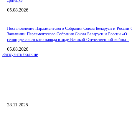
Донецке
05.08.2026
Постановление Парламентского Собрания Союза Беларуси и России 
Заявлении Парламентского Собрания Союза Беларуси и России «О
геноциде советского народа в ходе Великой Отечественной войны...
05.08.2026
Загрузить больше
Интересное
Geely выводит на российский рынок подключаемый гибрид EX5 EM
ЭНЕРГОСМИ.РУ
28.11.2025
Аналитика. «Россети Северный Кавказ» совместно с МВД Дагестана
выявили крупную незаконную майнинговую ферму в Махачкале