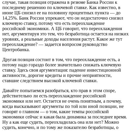
случае, такая позиция отражена в резюме Банка России к
последнему решению по ключевой ставке. Как известно, в
июне ЦБ снизил ее на половину процентных пункта — до
14,25%. Банк России упрекают, что он недостаточно снизил
ключевую ставку, потому что есть переохлаждение
российской экономики. А ЦБ говорит, что переохлаждения
нет, аргументируя это тем, что безработица остается на низких
уровнях, а реальные доходы населения растут. Какое же тут
переохлаждение? — задается вопросом руководство
Центробанка.
Другая позиция состоит в том, что переохлаждение есть, а
потому надо гораздо более значительно снижать ключевую
ставку. Здесь своя аргументация: падение инвестиционной
активности, дорогие кредиты и прочие неприятности,
ставшие следствием высокой ключевой ставки.
Давайте попытаемся разобраться, кто прав в этом споре,
действительно ли есть переохлаждение российской
экономики или нет. Остается не очень понятным, а почему,
когда высказывают аргументы по той или иной позиции, не
говорят о главном — о том, какие темпы российской
экономики сейчас и какая была динамика за последнее время.
Ну а как еще судить, переохладилась она или нет? Можно
судить, конечно, и по тому же показателю безработицы, о