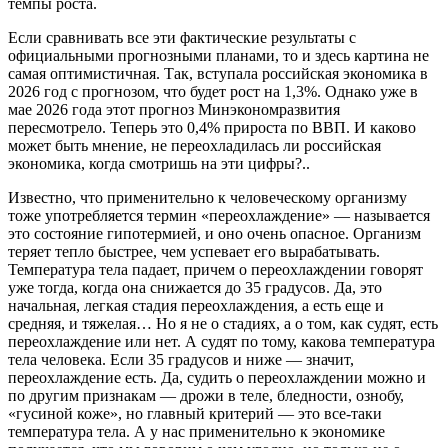
темпы роста.
Если сравнивать все эти фактические результаты с
официальными прогнозными планами, то и здесь картина не
самая оптимистичная. Так, вступала российская экономика в
2026 год с прогнозом, что будет рост на 1,3%. Однако уже в
мае 2026 года этот прогноз Минэкономразвития
пересмотрело. Теперь это 0,4% прироста по ВВП. И каково
может быть мнение, не переохладилась ли российская
экономика, когда смотришь на эти цифры?..
Известно, что применительно к человеческому организму
тоже употребляется термин «переохлаждение» — называется
это состояние гипотермией, и оно очень опасное. Организм
теряет тепло быстрее, чем успевает его вырабатывать.
Температура тела падает, причем о переохлаждении говорят
уже тогда, когда она снижается до 35 градусов. Да, это
начальная, легкая стадия переохлаждения, а есть еще и
средняя, и тяжелая… Но я не о стадиях, а о том, как судят, есть
переохлаждение или нет. А судят по тому, какова температура
тела человека. Если 35 градусов и ниже — значит,
переохлаждение есть. Да, судить о переохлаждении можно и
по другим признакам — дрожи в теле, бледности, ознобу,
«гусиной коже», но главный критерий — это все-таки
температура тела. А у нас применительно к экономике