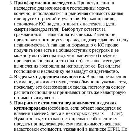
При оформлении наследства.
При вступлении в
наследство для исчисления госпошлины может,
конечно, использоваться и рыночная стоимость жилья
или других строений и участков. Но, как правило,
используют КС на день открытия наследства (день
смерти наследодателя). Выбор тут остается за
гражданином — налогоплательщиком. Именно он
представляет нотариусу справку, подтверждающую цену
недвижимости. А так как информацию о КС проще
получить (она есть на общедоступных ресурсах и ее
можно узнать бесплатно), чем рыночную (требуется
проведение оценки, и это платно), то чаще всего для
вычисления госпошлины используют ее. Без оплаты
госпошлины наследнику не выдадут свидетельство.
В сделках с дарением имущества.
В договоре дарения
сумма недвижимого имущества обычно не указывается,
поскольку это безвозмездная сделка, поэтому за основу
расчета госпошлины принимают опять же кадастровую
стоимость имущества.
При расчете стоимости недвижимости в сделках
купли-продажи
(особенно, если объект находится во
владении менее 5 лет, а в некоторых случаях — 3 лет).
Нужно знать, что закон не запрещает собственнику
продать принадлежащую ему недвижимость дешевле
кадастровой стоимости, указанной в выписке ЕГРН. Но