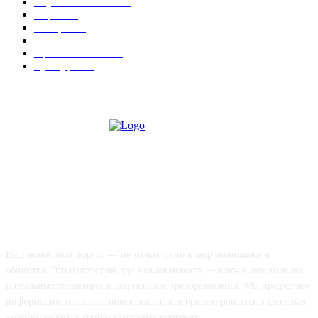
Наука и техника
223
Игры
215
В мире
195
Спорт
194
Происшествия
189
Культура
188
О НАС
Наш новостной портал — не только окно в мир экономики и
общества. Это платформа, где каждая новость — ключ к пониманию
глобальных тенденций и социальных преобразований. Мы предлагаем
информацию и анализ, помогающие вам ориентироваться в сложных
экономических и социокультурных вопросах.