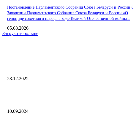
Постановление Парламентского Собрания Союза Беларуси и России 
Заявлении Парламентского Собрания Союза Беларуси и России «О
геноциде советского народа в ходе Великой Отечественной войны...
05.08.2026
Загрузить больше
Интересное
Долина выпустила прощальный трек в день выезда из квартиры
28.12.2025
Балицкий объяснил, почему ЗАЭС не работает на максимальной
мощности
10.09.2024
Цифровая безопасность — это навык, который можно развить