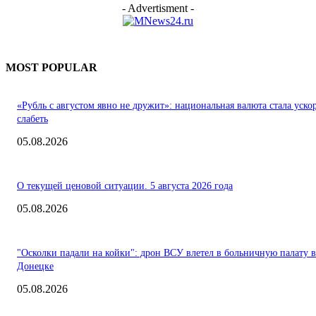
- Advertisment -
MOST POPULAR
«Рубль с августом явно не дружит»: национальная валюта стала уско
слабеть
05.08.2026
О текущей ценовой ситуации. 5 августа 2026 года
05.08.2026
"Осколки падали на койки": дрон ВСУ влетел в больничную палату в
Донецке
05.08.2026