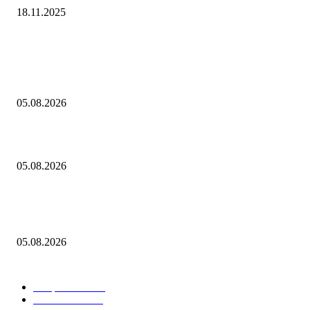
18.11.2025
Выбор редактора
«Рубль с августом явно не дружит»: национальная валюта стала уско
слабеть
05.08.2026
Ступень ракеты SpaceX Falcon 9 врежется в Луну 5 августа
05.08.2026
"Осколки падали на койки": дрон ВСУ влетел в больничную палату в
Донецке
05.08.2026
Горячие темы
Энергетика
738
Экономика
335