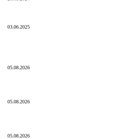
Уголь подешевел на экспорт
03.06.2025
Выбор редактора
Евгений Грабчак обсудил с Михаилом Развожаевым работу
энергетического комплекса Севастополя
05.08.2026
В спектакле «Онегин. Дуэль» в Тюменском драмтеатре декорации
победили актеров
05.08.2026
В Саранске дан старт Чемпионату и Первенству МЧС России по пож
спасательному спорту на приз главы Республики Мордовия — Новос
05.08.2026