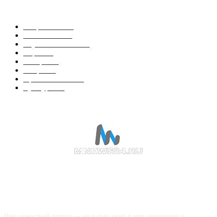
Горячие темы
Энергетика
738
Экономика
335
Наука и техника
223
Игры
215
В мире
195
Спорт
194
Происшествия
189
Культура
188
О НАС
Наш новостной портал — не только окно в мир экономики и