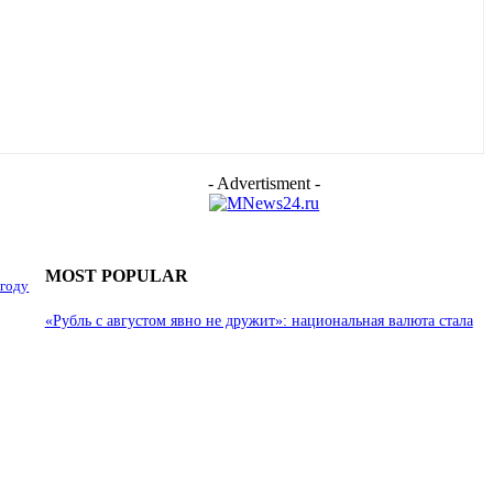
- Advertisment -
MOST POPULAR
 году
«Рубль с августом явно не дружит»: национальная валюта стала