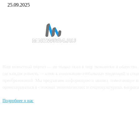
25.09.2025
О НАС
Наш новостной портал — не только окно в мир экономики и общества.
где каждая новость — ключ к пониманию глобальных тенденций и соц
преобразований. Мы предлагаем информацию и анализ, помогающие в
ориентироваться в сложных экономических и социокультурных вопроса
Подробнее о нас
Попдписывайтесь