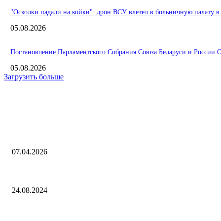
"Осколки падали на койки": дрон ВСУ влетел в больничную палату в
05.08.2026
Постановление Парламентского Собрания Союза Беларуси и России О 
05.08.2026
Загрузить больше
Интересное
Названа российская цена ремейка первой «Готики» в Steam
07.04.2026
Экономист Николаев рассказал, когда доллар достигнет 100-рублевой
24.08.2024
Стала известна причина отключения энергоблока Ростовской АЭС