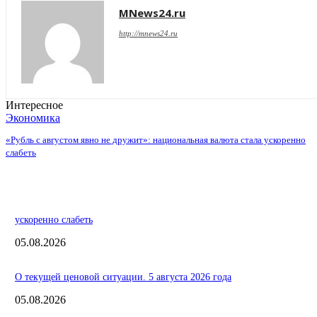
MNews24.ru
http://mnews24.ru
Интересное
Экономика
«Рубль с августом явно не дружит»: национальная валюта стала ускоренно
слабеть
ускоренно слабеть
05.08.2026
О текущей ценовой ситуации. 5 августа 2026 года
05.08.2026