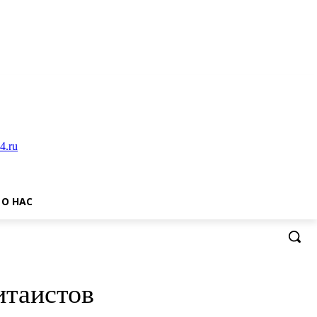
О НАС
итаистов