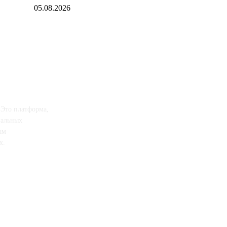
05.08.2026
 Это платформа,
иальных
ам
х.