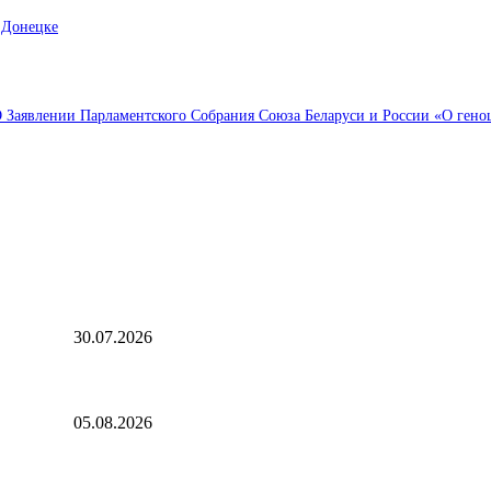
 Донецке
Заявлении Парламентского Собрания Союза Беларуси и России «О геноци
Выбор редактора
«СВЭП» формирует кадровый резерв из выпускников Казанско
30.07.2026
 отметки
«Рубль с августом явно не дружит»: национальная валюта стал
05.08.2026
Ступень ракеты SpaceX Falcon 9 врежется в Луну 5 августа