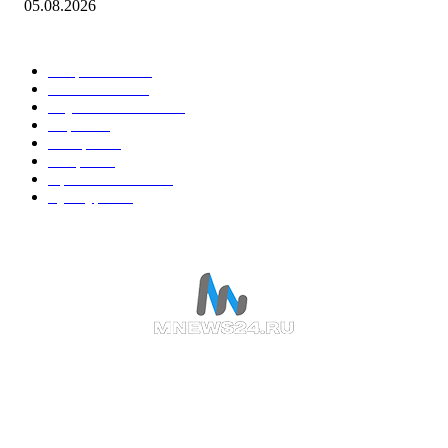
05.08.2026
Горячие темы
Энергетика
738
Экономика
335
Наука и техника
223
Игры
215
В мире
195
Спорт
194
Происшествия
189
Культура
188
О НАС