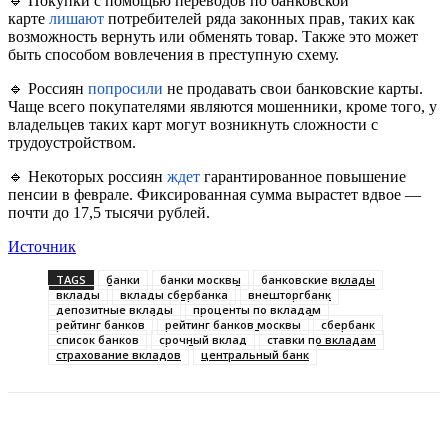
🔹 Покупки с помощью переводов по банковской
карте
лишают
потребителей ряда законных прав, таких как
возможность вернуть или обменять товар. Также это может
быть способом вовлечения в преступную схему.
🔹 Россиян
попросили
не продавать свои банковские карты.
Чаще всего покупателями являются мошенники, кроме того, у
владельцев таких карт могут возникнуть сложности с
трудоустройством.
🔹 Некоторых россиян
ждет
гарантированное повышение
пенсии в феврале. Фиксированная сумма вырастет вдвое —
почти до 17,5 тысячи рублей.
Источник
TAGS
банки
банки москвы
банковские вклады
вклады
вклады сбербанка
внешторгбанк
депозитные вклады
проценты по вкладам
рейтинг банков
рейтинг банков москвы
сбербанк
список банков
срочный вклад
ставки по вкладам
страхование вкладов
центральный банк