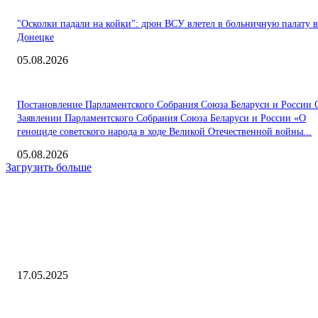
"Осколки падали на койки": дрон ВСУ влетел в больничную палату в
Донецке
05.08.2026
Постановление Парламентского Собрания Союза Беларуси и России 
Заявлении Парламентского Собрания Союза Беларуси и России «О
геноциде советского народа в ходе Великой Отечественной войны...
05.08.2026
Загрузить больше
Интересное
Россия и Камбоджа обсудили стратегии развития делового сотруднич
17.05.2025
Худрук «Табакерки» Машков вручил дипломы молодым артистам