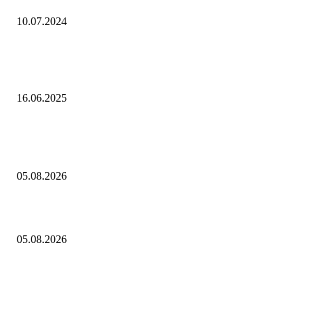
10.07.2024
«Хочу оказаться в Голливуде в своей лучшей форме»: интервью с акт
Аскаром Ильясовым
16.06.2025
Выбор редактора
О текущей ценовой ситуации. 5 августа 2026 года
05.08.2026
Ступень ракеты SpaceX Falcon 9 врежется в Луну 5 августа
05.08.2026
Евгений Грабчак обсудил с Михаилом Развожаевым работу
энергетического комплекса Севастополя