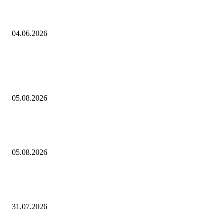
«Е‑ПРОМ» расширит сеть быстрых ЭЗС на 70 станций до конца года
04.06.2026
Выбор редактора
В Саранске дан старт Чемпионату и Первенству МЧС России по пож
спасательному спорту на приз главы Республики Мордовия — Новос
05.08.2026
Трансфер Константиноса Цолакиса в Халл из Олимпиакоса за рекорд
17 млн фунтов
05.08.2026
«Виктория, свиной, гонконгский». В этом сезоне россиян будут прив
от гриппа полностью обновленными вакцинами
31.07.2026
Горячие темы