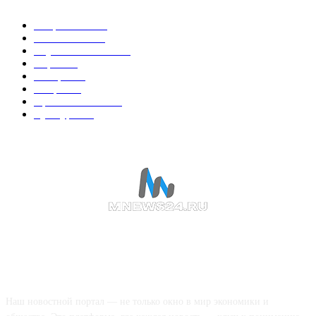
Энергетика
738
Экономика
335
Наука и техника
223
Игры
215
В мире
195
Спорт
194
Происшествия
189
Культура
188
О НАС
Наш новостной портал — не только окно в мир экономики и