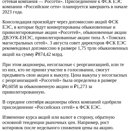
сетевая компания — Россети». Присоединение к ФСК ЕЭС
компании «Российские сети» планируется завершить в начале
2023 года.
Консолидация произойдет через допэмиссию акций ФСК
ЕЭС, в которые будут конвертированы обыкновенные и
привилегированные акции «Россетей», обыкновенные акции
ДВЭУК-ЕНЭС, привилегированные акции типа А «Томских
магистральных сетей». 3 августа совет директоров ФСК ЕЭС
рекомендовал допэмиссию в размере 1,75 трлн обыкновенных
акций на сумму ₽874,42 млрд.
При этом акционеры, несогласные с реорганизацией, или те
из них, кто не принял участие в голосовании, смогут
предъявить свои акции к выкупу. Цена выкупа у несогласных
с реорганизацией «Россетей» была определена в размере
₽0,6058 за обыкновенную акцию и ₽1,273 за
привилегированную.
В середине сентября акционеры обеих компаний одобрили
присоединение «Российских сетей» к ФСК ЕЭС.
Изменение курса акций или валют в сторону, обратную
основной тенденции рыночных цен. Например, рост
котировок после недельного снижения цены на акцию.