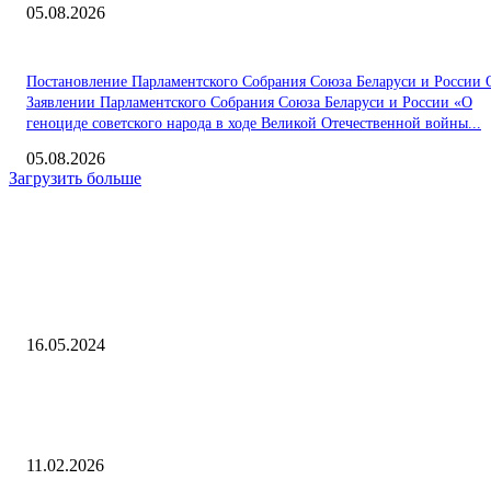
05.08.2026
Постановление Парламентского Собрания Союза Беларуси и России 
Заявлении Парламентского Собрания Союза Беларуси и России «О
геноциде советского народа в ходе Великой Отечественной войны...
05.08.2026
Загрузить больше
Интересное
Эксперт ответил, зачем нужны сбережения в валюте 16.05.2024
16.05.2024
По данным Gas Infrastructure Europe (GIE), на 8 февраля уровень
заполненности подземных хранилищ газа Нидерландов упал ниже 
11.02.2026