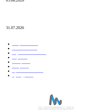
05.08.2026
Разработчики Duskers 2.0 показали первый геймплей в трехмерной с
в дневнике разработки
31.07.2026
Горячие темы
Энергетика
738
Экономика
335
Наука и техника
223
Игры
215
В мире
195
Спорт
194
Происшествия
189
Культура
188