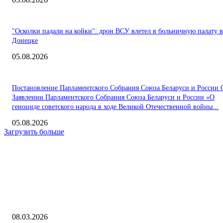
"Осколки падали на койки": дрон ВСУ влетел в больничную палату в
Донецке
05.08.2026
Постановление Парламентского Собрания Союза Беларуси и России 
Заявлении Парламентского Собрания Союза Беларуси и России «О
геноциде советского народа в ходе Великой Отечественной войны...
05.08.2026
Загрузить больше
Интересное
Один из самых известных детоубийц скончался через несколько дней
после нападения в тюрьме
08.03.2026