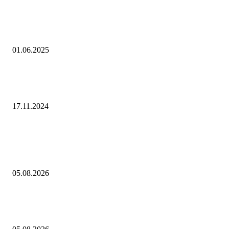
Сафонов год назад предсказал победу ПСЖ в Лиге чемпионов и вы
«Краснодара»: Футбол: Спорт: Lenta.ru
01.06.2025
когда отмечают, история и традиции еврейского праздника, что можн
нельзя делать
17.11.2024
Выбор редактора
"Осколки падали на койки": дрон ВСУ влетел в больничную палату в
Донецке
05.08.2026
«Рубль с августом явно не дружит»: национальная валюта стала уско
слабеть