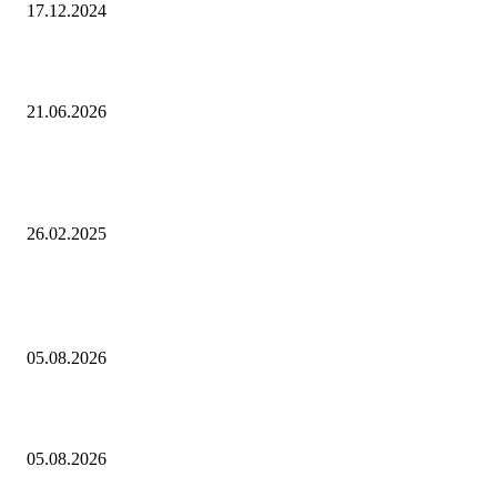
17.12.2024
Аналитика. Внешнее энергоснабжение Запорожской АЭС восстановл
21.06.2026
«Газпром», Министерство культуры России и Русский музей будут
содействовать развитию традиций национальной школы реставрации
26.02.2025
Выбор редактора
Как играть в Project Zomboid в кооперативе с друзьями: гайд
05.08.2026
О текущей ценовой ситуации. 5 августа 2026 года
05.08.2026