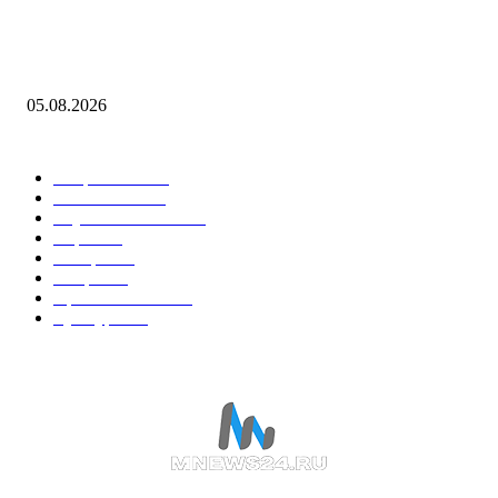
Постановление Парламентского Собрания Союза Беларуси и России 
Заявлении Парламентского Собрания Союза Беларуси и России «О
геноциде советского народа в ходе Великой Отечественной войны...
05.08.2026
Горячие темы
Энергетика
738
Экономика
335
Наука и техника
223
Игры
215
В мире
195
Спорт
194
Происшествия
189
Культура
188