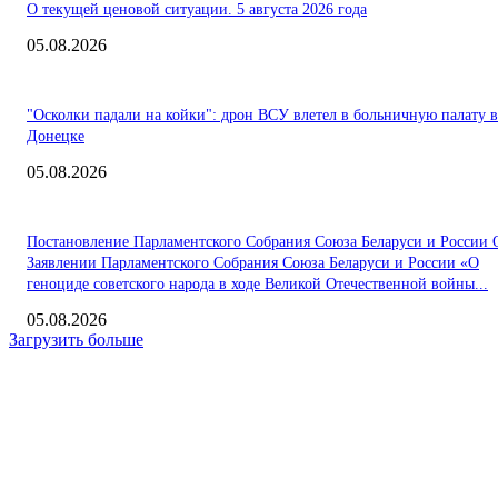
О текущей ценовой ситуации. 5 августа 2026 года
05.08.2026
"Осколки падали на койки": дрон ВСУ влетел в больничную палату в
Донецке
05.08.2026
Постановление Парламентского Собрания Союза Беларуси и России 
Заявлении Парламентского Собрания Союза Беларуси и России «О
геноциде советского народа в ходе Великой Отечественной войны...
05.08.2026
Загрузить больше
Интересное
Бразилец Винисиус признан игроком года по версии ФИФА