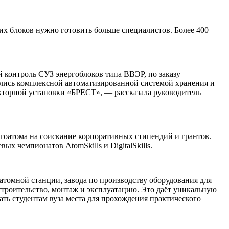
их блоков нужно готовить больше специалистов. Более 400
 контроль СУЗ энергоблоков типа ВВЭР, по заказу
ись комплексной автоматизированной системой хранения и
акторной установки «БРЕСТ», — рассказала руководитель
оатома на соискание корпоративных стипендий и грантов.
х чемпионатов AtomSkills и DigitalSkills.
омной станции, завода по производству оборудования для
троительство, монтаж и эксплуатацию. Это даёт уникальную
ать студентам вуза места для прохождения практического