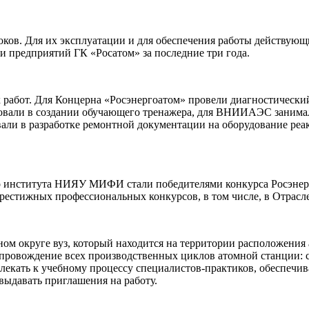
оков. Для их эксплуатации и для обеспечения работы действующ
 предприятий ГК «Росатом» за последние три года.
работ. Для Концерна «Росэнергоатом» провели диагностический
овали в создании обучающего тренажера, для ВНИИАЭС занимал
овали в разработке ремонтной документации на оборудование ре
о института НИЯУ МИФИ стали победителями конкурса Росэнерг
естижных профессиональных конкурсов, в том числе, в Отраслевы
руге вуз, который находится на территории расположения ат
ровождение всех производственных циклов атомной станции: с
лекать к учебному процессу специалистов-практиков, обеспечив
выдавать приглашения на работу.