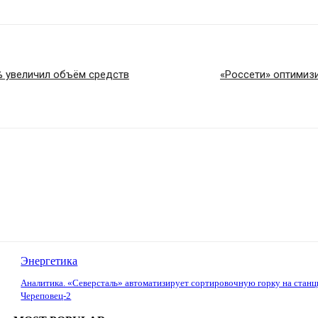
% увеличил объём средств
«Россети» оптимиз
Энергетика
Аналитика. «Северсталь» автоматизирует сортировочную горку на станц
Череповец-2