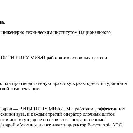
а.
им инженерно-техническим институтом Национального
ики ВИТИ НИЯУ МИФИ работают в основных цехах и
прошли производственную практику в реакторном и турбинном
еской комплектации.
рных кадров — ВИТИ НИЯУ МИФИ. Мы работаем в эффективном
пускники вуза, и каждый третий оператор блочных щитов
 в институте, двое возглавляют государственные
кафедрой «Атомная энергетика» и директор Ростовской АЭС