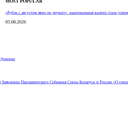
MOST POPULAR
«Рубль с августом явно не дружит»: национальная валюта стала ускор
05.08.2026
 Донецке
Заявлении Парламентского Собрания Союза Беларуси и России «О геноци
Выбор редактора