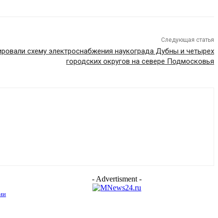
Следующая статья
ировали схему электроснабжения наукограда Дубны и четырех
городских округов на севере Подмосковья
- Advertisment -
ии