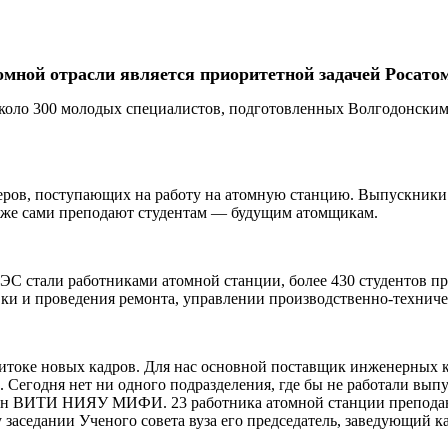
мной отрасли является приоритетной задачей Росатом
 около 300 молодых специалистов, подготовленных Волгодонск
енеров, поступающих на работу на атомную станцию. Выпускн
 уже сами преподают студентам — будущим атомщикам.
АЭС стали работниками атомной станции, более 430 студентов 
овки и проведения ремонта, управлении производственно-технич
 в притоке новых кадров. Для нас основной поставщик инжене
а. Сегодня нет ни одного подразделения, где бы не работали вы
ен ВИТИ НИЯУ МИФИ. 23 работника атомной станции преподают
 заседании Ученого совета вуза его председатель, заведующий 