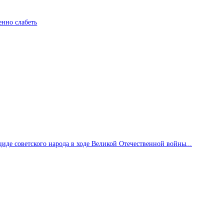
енно слабеть
де советского народа в ходе Великой Отечественной войны...
Горячие темы