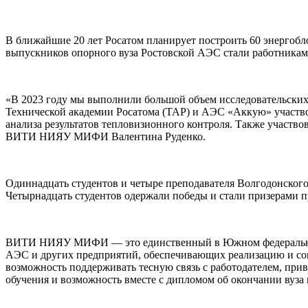
В ближайшие 20 лет Росатом планирует построить 60 энергобл
выпускников опорного вуза Ростовской АЭС стали работниками
«В 2023 году мы выполнили большой объем исследовательских 
Технической академии Росатома (ТАР) и АЭС «Аккую» участв
анализа результатов тепловизионного контроля. Также участв
ВИТИ НИЯУ МИФИ Валентина Руденко.
Одиннадцать студентов и четыре преподавателя Волгодонског
Четырнадцать студентов одержали победы и стали призерами пр
ВИТИ НИЯУ МИФИ — это единственный в Южном федеральном ок
АЭС и других предприятий, обеспечивающих реализацию и соп
возможность поддерживать тесную связь с работодателем, прив
обучения и возможность вместе с дипломом об окончании вуза 