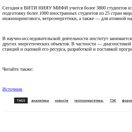
Сегодня в ВИТИ НИЯУ МИФИ учится более 3800 студентов из 
подготовку более 1000 иностранных студентов из 25 стран мир
инжинирингового, ветроэнергетики, а также — для атомной на
В научно-исследовательской деятельности институт занимаетс
других энергетических объектов. В частности — диагностико
станций и оценкой его ресурса, разработкой и поставкой прог
Читайте также:
Источник
TAGS
аналитика
новости
теплоэнергетика.
ТЭК
фору
Поделиться