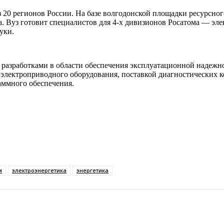
20 регионов России. На базе волгодонской площадки ресурсн
а. Вуз готовит специалистов для 4-х дивизионов Росатома — эл
уки.
я разработками в области обеспечения эксплуатационной надежн
й электроприводного оборудования, поставкой диагностических
раммного обеспечения.
м
электроэнергетика
энергетика