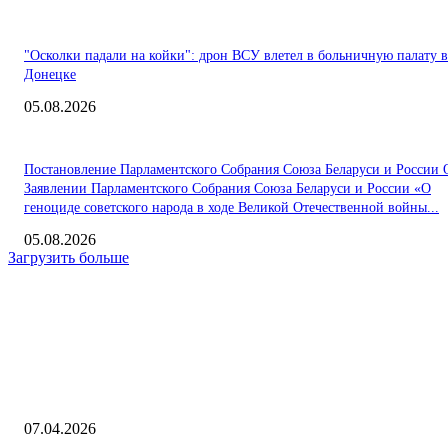
"Осколки падали на койки": дрон ВСУ влетел в больничную палату в
Донецке
05.08.2026
Постановление Парламентского Собрания Союза Беларуси и России 
Заявлении Парламентского Собрания Союза Беларуси и России «О
геноциде советского народа в ходе Великой Отечественной войны...
05.08.2026
Загрузить больше
Интересное
14-я Международная научная конференция «Биокатализ-2026» — Пре
центр
07.04.2026