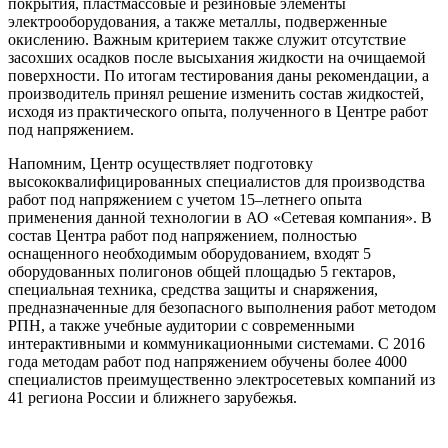
покрытия, пластмассовые и резиновые элементы
электрооборудования, а также металлы
,
подверженные
окислению
. Важным критерием также служит о
тсутствие
засохших осадков после высыхания жидкости на очищаемой
поверхности.
По итогам тестирования даны рекомендации, а
производитель принял решение изменить состав жидкостей
,
исходя из практического опыта, полученного в Центре работ
под напряжением
.
Напомним, Центр осуществляет подготовку
высококвалифицированных специалистов для производства
работ под напряжением
с учетом 15
–
летнего опыта
при
м
енения данной технологии в АО «Сетевая компания»
. В
состав
Центра работ под напряжением
, полностью
оснащенного необходимым оборудованием,
входят
5
оборудованных полигонов общей площадью 5 гектаров,
специальная техника, средства защиты и снаряжения,
предназначенные для безопасного выполнения работ методом
РПН,
а также
учебные аудитории с современными
интерактивными и коммуникационными системами
.
С 2016
года методам работ под напряжением обучены более 4000
специалистов преимущественно электросетевых компаний из
41 региона России и ближнего зарубежья.