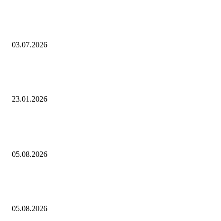
Компания «ЭнергоИнновации» увеличила выпуск трансформаторны
подстанций в 2,5 раза после модернизации производства
03.07.2026
«ТатЭнергоСтрой» проложил резервные линии к главной подстанци
Набережных Челнов
23.01.2026
Выбор редактора
О текущей ценовой ситуации. 5 августа 2026 года
05.08.2026
«Рубль с августом явно не дружит»: национальная валюта стала уско
слабеть
05.08.2026