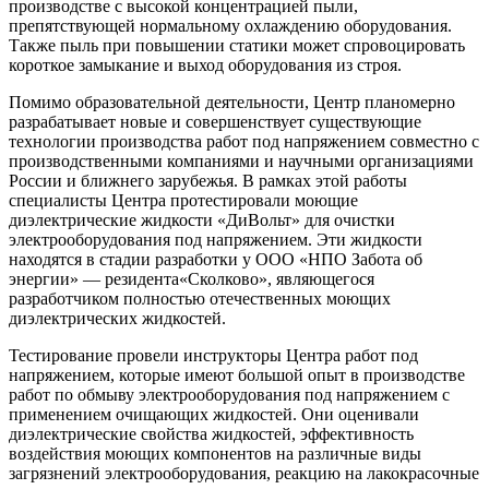
производстве с высокой концентрацией пыли,
препятствующ
ей нормальному охлаждению оборудования
.
Также пыль
при повышении статики может спровоцировать
короткое замыкание и выход
оборудования
из строя.
Помимо образовательной деятельности,
Центр планомерно
разрабатывает
новые
и совершенствует существующие
технологии производства работ под напряжением совместно с
производственными компаниями и научными организациями
России и ближнего зарубежья. В рамках этой работы
специалисты Центра протестировали моющие
диэлектрические жидкости «
ДиВольт
» для очистки
электрооборудования под напряжением. Эти жидкости
находятся в стадии разработки
у
ООО «НПО Забота об
энергии» — резидент
а
«
Сколково
», являющ
егося
разработчиком полностью отечественных моющих
диэлектрических жидкостей.
Тестирование провели инструкторы Центра работ под
напряжением, которые имеют большой опыт в производстве
работ по обмыву электрооборудования под напряжением с
применением очищающих жидкостей. Они оценивали
д
иэлектрические свойства жидкостей
, э
ффективность
воздействия моющих компонентов на различные виды
загрязнений электрооборудования
, реакцию
на лакокрасочные