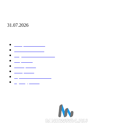
Открыта регистрация на онлайн-семинар по экономической и налого
безопасности организаций
31.07.2026
Горячие темы
Энергетика
738
Экономика
335
Наука и техника
223
Игры
215
В мире
195
Спорт
194
Происшествия
189
Культура
188