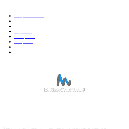
Горячие темы
Энергетика
738
Экономика
335
Наука и техника
223
Игры
215
В мире
195
Спорт
194
Происшествия
189
Культура
188
О НАС
Наш новостной портал — не только окно в мир экономики и