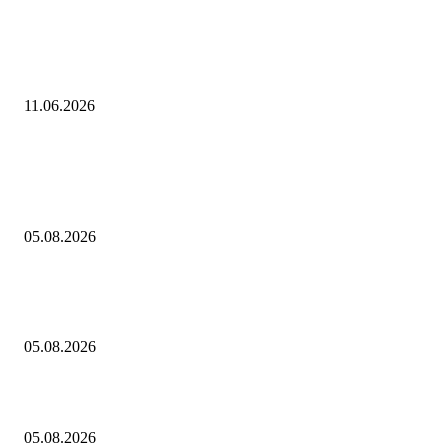
«Газпром» получил первые в России серийные вертолеты морского
назначения — Ми-171А3. Они изготовлены по заказу компании
холдингом «Вертолеты России» Госкорпорации Ростех
11.06.2026
Выбор редактора
В спектакле «Онегин. Дуэль» в Тюменском драмтеатре декорации
победили актеров
05.08.2026
Евгений Грабчак обсудил с Михаилом Развожаевым работу
энергетического комплекса Севастополя
05.08.2026
Ступень ракеты SpaceX Falcon 9 врежется в Луну 5 августа
05.08.2026