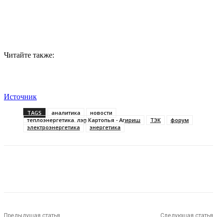
Читайте также:
Источник
TAGS
аналитика
новости
теплоэнергетика. лэп Картопья - Агириш
ТЭК
форум
электроэнергетика
энергетика
Предыдущая статья
Следующая статья