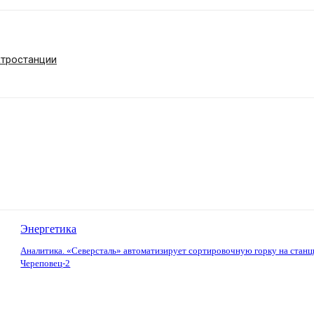
ктростанции
Энергетика
Аналитика. «Северсталь» автоматизирует сортировочную горку на станц
Череповец-2