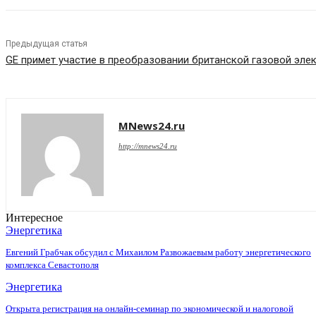
Предыдущая статья
GE примет участие в преобразовании британской газовой эле
MNews24.ru
http://mnews24.ru
Интересное
Энергетика
Евгений Грабчак обсудил с Михаилом Развожаевым работу энергетического
комплекса Севастополя
Энергетика
Открыта регистрация на онлайн-семинар по экономической и налоговой