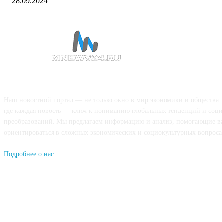
28.09.2024
О НАС
Наш новостной портал — не только окно в мир экономики и общества.
где каждая новость — ключ к пониманию глобальных тенденций и соц
преобразований. Мы предлагаем информацию и анализ, помогающие в
ориентироваться в сложных экономических и социокультурных вопроса
Подробнее о нас
Попдписывайтесь