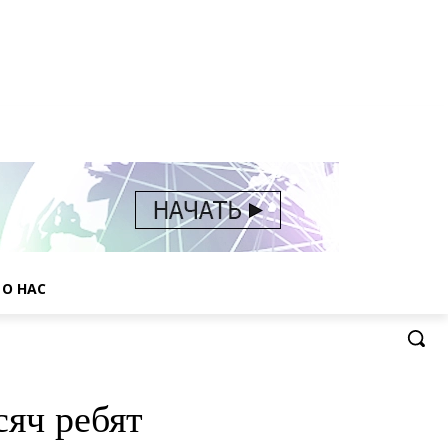
О НАС
сяч ребят