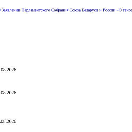
Заявлении Парламентского Собрания Союза Беларуси и России «О геноци
ор редактора
сколки падали на койки": дрон ВСУ влетел в больничную палату в Доне
.08.2026
спектакле «Онегин. Дуэль» в Тюменском драмтеатре декорации победили
.08.2026
становление Парламентского Собрания Союза Беларуси и России О Заяв
ларуси и России «О геноциде советского народа в ходе Великой Отечеств
.08.2026