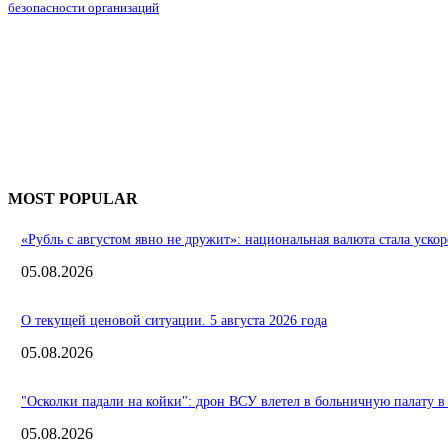
безопасности организаций
MOST POPULAR
«Рубль с августом явно не дружит»: национальная валюта стала ускор
05.08.2026
О текущей ценовой ситуации. 5 августа 2026 года
05.08.2026
"Осколки падали на койки": дрон ВСУ влетел в больничную палату в
05.08.2026