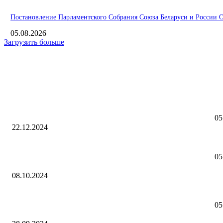
Постановление Парламентского Собрания Союза Беларуси и России О 
05.08.2026
Загрузить больше
Интересное
Выб
Заседание коллегии Таможенного комитета Союзного
"О
государства состоялось в Минске
05
22.12.2024
В 
Аналитика. Удомля, Волгодонск и Полярные Зори вошли в
05
число пилотных атомградов по развитию туризма
08.10.2024
По
Бе
В подмосковном Дмитрове машина протаранила мемориал
05
павшим воинам