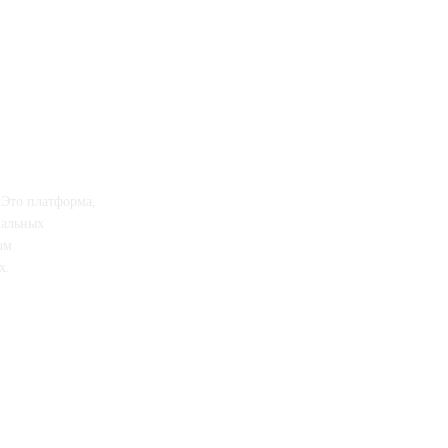
 Это платформа,
иальных
ам
х.