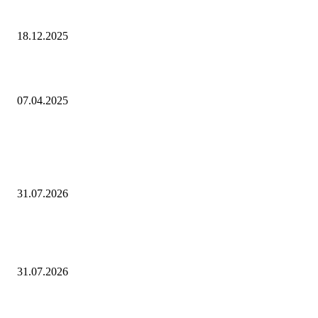
рисках развития угольной отрасли
18.12.2025
Рынок премиум-недвижимости в Москве вырос на 20% за год
07.04.2025
Выбор редактора
Минэкономразвития России запустило экспертный диалог в области
критически важных сырьевых материалов
31.07.2026
Открыта регистрация на онлайн-семинар по экономической и налого
безопасности организаций
31.07.2026
Аналитика. «Северсталь» автоматизирует сортировочную горку на