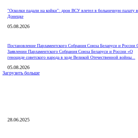
"Осколки падали на койки": дрон ВСУ влетел в больничную палату в
Донецке
05.08.2026
Постановление Парламентского Собрания Союза Беларуси и России 
Заявлении Парламентского Собрания Союза Беларуси и России «О
геноциде советского народа в ходе Великой Отечественной войны...
05.08.2026
Загрузить больше
Интересное
Angry Birds — 15 лет. Вспоминаем культовую игру для смартфонов
28.06.2025
Сергей Романов рассказал о перспективных направлениях и ключевы