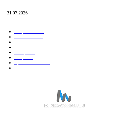
станции Череповец-2
31.07.2026
Горячие темы
Энергетика
738
Экономика
335
Наука и техника
223
Игры
215
В мире
195
Спорт
194
Происшествия
189
Культура
188