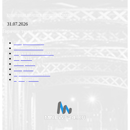
культурная неделя в регионах России
31.07.2026
Горячие темы
Энергетика
738
Экономика
335
Наука и техника
223
Игры
215
В мире
195
Спорт
194
Происшествия
189
Культура
188