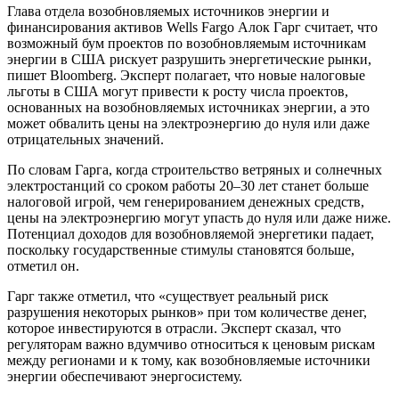
Глава отдела возобновляемых источников энергии и
финансирования активов Wells Fargo Алок Гарг считает, что
возможный бум проектов по возобновляемым источникам
энергии в США рискует разрушить энергетические рынки,
пишет Bloomberg. Эксперт полагает, что новые налоговые
льготы в США могут привести к росту числа проектов,
основанных на возобновляемых источниках энергии, а это
может обвалить цены на электроэнергию до нуля или даже
отрицательных значений.
По словам Гарга, когда строительство ветряных и солнечных
электростанций со сроком работы 20–30 лет станет больше
налоговой игрой, чем генерированием денежных средств,
цены на электроэнергию могут упасть до нуля или даже ниже.
Потенциал доходов для возобновляемой энергетики падает,
поскольку государственные стимулы становятся больше,
отметил он.
Гарг также отметил, что «существует реальный риск
разрушения некоторых рынков» при том количестве денег,
которое инвестируются в отрасли. Эксперт сказал, что
регуляторам важно вдумчиво относиться к ценовым рискам
между регионами и к тому, как возобновляемые источники
энергии обеспечивают энергосистему.