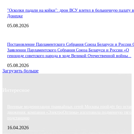
"Осколки падали на койки": дрон ВСУ влетел в больничную палату в
Донецке
05.08.2026
Постановление Парламентского Собрания Союза Беларуси и России 
Заявлении Парламентского Собрания Союза Беларуси и России «О
геноциде советского народа в ходе Великой Отечественной войны...
05.08.2026
Загрузить больше
Интересное
Впервые модернизация трамвайных сетей Москвы пройдёт без остан
движения: компания «ЭлектроОптима» изготовила подменную тяго
подстанцию
16.04.2026