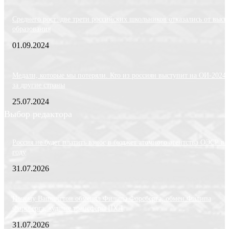
Среднего рост: две трети российских школьников отказались от выс
образования
01.09.2024
Медали, которые мы потеряли. Кто из россиян выступит на ОИ-2024
за другие страны
25.07.2024
Выбор редактора
Россия не будет платить взнос в бюджет атомного агентства ОЭСР в 
году
31.07.2026
Почему Вашингтон обменял Филипа Форсберга, обмен Филипа
Форсберга, худшие трансферы НХЛ
31.07.2026