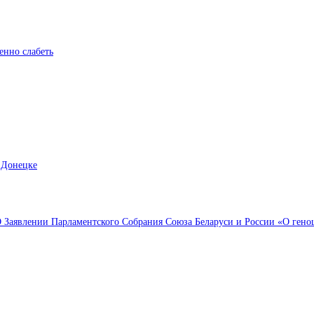
енно слабеть
 Донецке
Заявлении Парламентского Собрания Союза Беларуси и России «О геноци
Выбор редактора