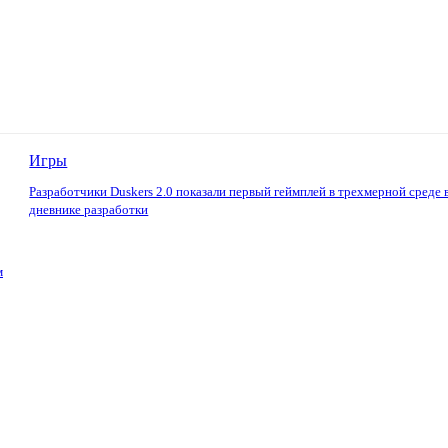
Игры
Разработчики Duskers 2.0 показали первый геймплей в трехмерной среде 
дневнике разработки
м