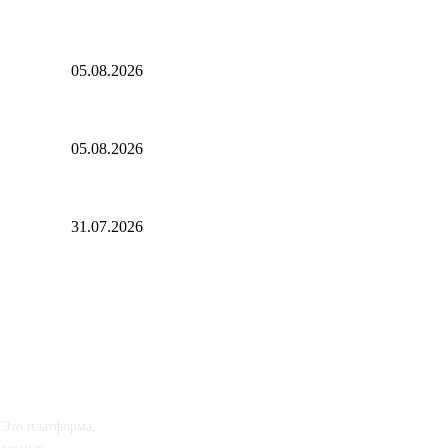
а дебатов
Евгений Грабчак обсудил с Михаилом Развожаевым работу эн
05.08.2026
В спектакле «Онегин. Дуэль» в Тюменском драмтеатре декор
05.08.2026
я людей
Аналитика. «Северсталь» автоматизирует сортировочную гор
31.07.2026
 Это платформа,