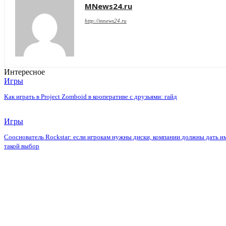
MNews24.ru
http://mnews24.ru
Интересное
Игры
Как играть в Project Zomboid в кооперативе с друзьями: гайд
Игры
Сооснователь Rockstar: если игрокам нужны диски, компании должны дать и
такой выбор