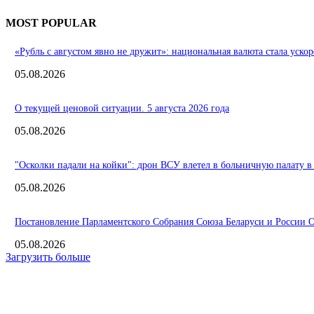
MOST POPULAR
«Рубль с августом явно не дружит»: национальная валюта стала ускор
05.08.2026
О текущей ценовой ситуации. 5 августа 2026 года
05.08.2026
"Осколки падали на койки": дрон ВСУ влетел в больничную палату в
05.08.2026
Постановление Парламентского Собрания Союза Беларуси и России О 
05.08.2026
Загрузить больше
Интересное