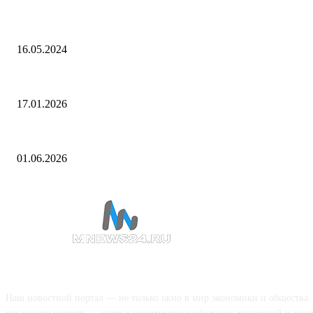
Предвыборный штаб Байдена отказался от проведения третьего раунд
16.05.2024
О текущей ценовой ситуации. 16 января 2026 года
17.01.2026
Моддер сделал ездовыми всех NPC в Red Dead Redemption 2, включа
01.06.2026
О НАС
Наш новостной портал — не только окно в мир экономики и общества.