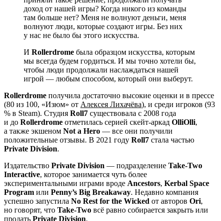
доход от нашей игры? Когда никого из команды
там больше нет? Меня не волнуют деньги, меня
волнуют люди, которые создают игры. Без них
у нас не было бы этого искусства.
И
Rollerdrome
была образцом искусства, которым
мы всегда будем гордиться. И мы точно хотели бы,
чтобы люди продолжали наслаждаться нашей
игрой — любым способом, который они выберут.
Rollerdrome
получила достаточно высокие оценки и в прессе
(80 из 100, «Изюм» от
Алексея Лихачёва
), и среди игроков (93
% в Steam). Студия
Roll7
существовала с 2008 года
и до
Rollerdrome
отметилась серией скейт-аркад
OlliOlli
,
а также экшеном
Not a Hero
— все они получили
положительные отзывы. В 2021 году
Roll7
стала частью
Private Division
.
Издательство
Private Division
— подразделение
Take-Two
Interactive
, которое занимается чуть более
экспериментальными играми вроде
Ancestors
,
Kerbal Space
Program
или
Penny’s Big Breakaway
. Недавно компания
успешно запустила
No Rest for the Wicked
от авторов
Ori
,
но говорят, что
Take-Two
всё равно собирается закрыть или
продать
Private Division
.