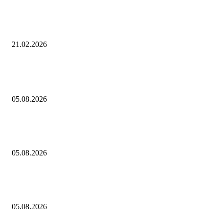
В липецком парке на Масленицу сожгли &quot;злого Лабубу&quot;, е
сняли на видео
21.02.2026
Выбор редактора
Как играть в Project Zomboid в кооперативе с друзьями: гайд
05.08.2026
В спектакле «Онегин. Дуэль» в Тюменском драмтеатре декорации
победили актеров
05.08.2026
В Саранске дан старт Чемпионату и Первенству МЧС России по пож
спасательному спорту на приз главы Республики Мордовия — Новос
05.08.2026
Горячие темы