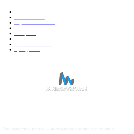
Энергетика
738
Экономика
335
Наука и техника
223
Игры
215
В мире
195
Спорт
194
Происшествия
189
Культура
188
О НАС
Наш новостной портал — не только окно в мир экономики и