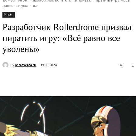
Домой
Игры
Разработчик Rollerdrome призвал пиратить игру: «Всё
равно все уволены»
Игры
Разработчик Rollerdrome призвал
пиратить игру: «Всё равно все
уволены»
By
MNews24.ru
19.08.2024
140
0