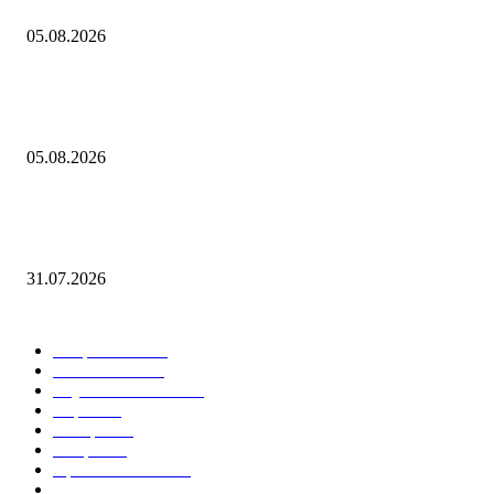
слабеть
05.08.2026
Евгений Грабчак обсудил с Михаилом Развожаевым работу
энергетического комплекса Севастополя
05.08.2026
Разработчики Duskers 2.0 показали первый геймплей в трехмерной с
в дневнике разработки
31.07.2026
Горячие темы
Энергетика
738
Экономика
335
Наука и техника
223
Игры
215
В мире
195
Спорт
194
Происшествия
189
Культура
188