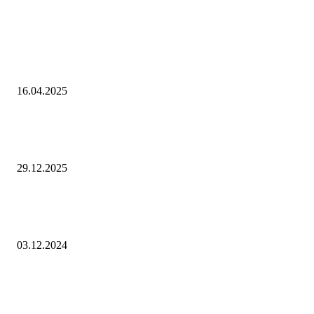
Интересное
Эффективный анальгетик из яда паука — Пресс-центр
16.04.2025
E-PROM получил положительное заключение Мосгортранса по итог
годовых испытаний ультрабыстрой зарядной станции для электробус
29.12.2025
Словакия выдворила на Украину и в Венгрию подозреваемых в
подготовке теракта
03.12.2024
Выбор редактора
«Рубль с августом явно не дружит»: национальная валюта стала уско