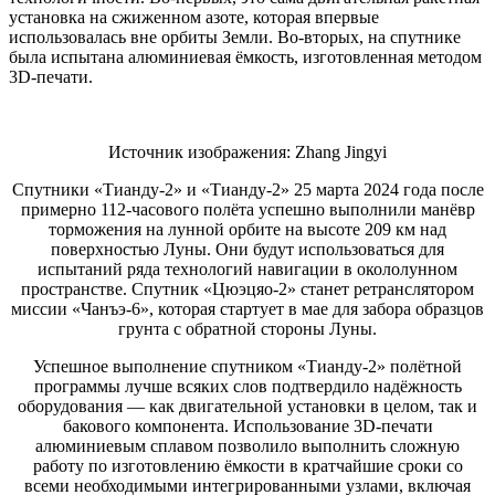
установка на сжиженном азоте, которая впервые
использовалась вне орбиты Земли. Во-вторых, на спутнике
была испытана алюминиевая ёмкость, изготовленная методом
3D-печати.
Источник изображения: Zhang Jingyi
Спутники «Тианду-2» и «Тианду-2» 25 марта 2024 года после
примерно 112-часового полёта успешно выполнили манёвр
торможения на лунной орбите на высоте 209 км над
поверхностью Луны. Они будут использоваться для
испытаний ряда технологий навигации в окололунном
пространстве. Спутник «Цюэцяо-2» станет ретранслятором
миссии «Чанъэ-6», которая стартует в мае для забора образцов
грунта с обратной стороны Луны.
Успешное выполнение спутником «Тианду-2» полётной
программы лучше всяких слов подтвердило надёжность
оборудования — как двигательной установки в целом, так и
бакового компонента. Использование 3D-печати
алюминиевым сплавом позволило выполнить сложную
работу по изготовлению ёмкости в кратчайшие сроки со
всеми необходимыми интегрированными узлами, включая