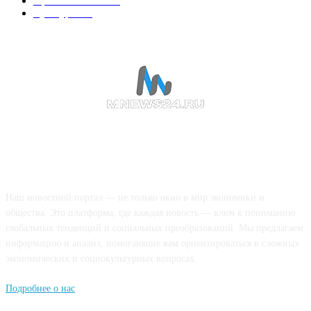
Происшествия
189
Культура
188
О НАС
Наш новостной портал — не только окно в мир экономики и
общества. Это платформа, где каждая новость — ключ к пониманию
глобальных тенденций и социальных преобразований. Мы предлагаем
информацию и анализ, помогающие вам ориентироваться в сложных
экономических и социокультурных вопросах.
Подробнее о нас