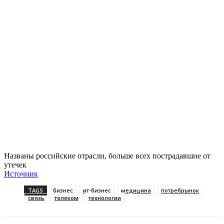
Названы российские отрасли, больше всех пострадавшие от
утечек
Источник
TAGS
бизнес
ит-бизнес
медицина
потребрынок
связь
телеком
технологии