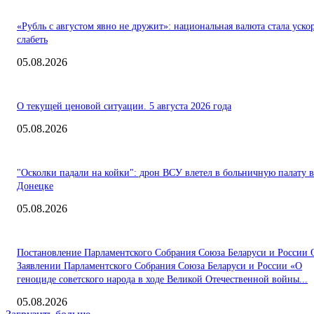
«Рубль с августом явно не дружит»: национальная валюта стала уско
слабеть
05.08.2026
О текущей ценовой ситуации. 5 августа 2026 года
05.08.2026
"Осколки падали на койки": дрон ВСУ влетел в больничную палату в
Донецке
05.08.2026
Постановление Парламентского Собрания Союза Беларуси и России 
Заявлении Парламентского Собрания Союза Беларуси и России «О
геноциде советского народа в ходе Великой Отечественной войны...
05.08.2026