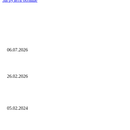
Загрузить больше
Интересное
Вся линейка СИП-арматуры «СКАТ» 0,4 кВ прошла аттестацию ПАО
«Россети»
06.07.2026
Фэнтезийная CRPG Esoteric Ebb в духе Disco Elysium стартует 3 март
26.02.2026
Как накопить на любую цель: эксперты «РГ» перечислили способы,
которые работают
05.02.2024
Выбор редактора