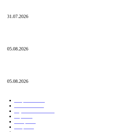
Россия не будет платить взнос в бюджет атомного агентства ОЭСР в 
году
31.07.2026
В спектакле «Онегин. Дуэль» в Тюменском драмтеатре декорации
победили актеров
05.08.2026
«Рубль с августом явно не дружит»: национальная валюта стала уско
слабеть
05.08.2026
Горячие темы
Энергетика
738
Экономика
335
Наука и техника
223
Игры
215
В мире
195
Спорт
194