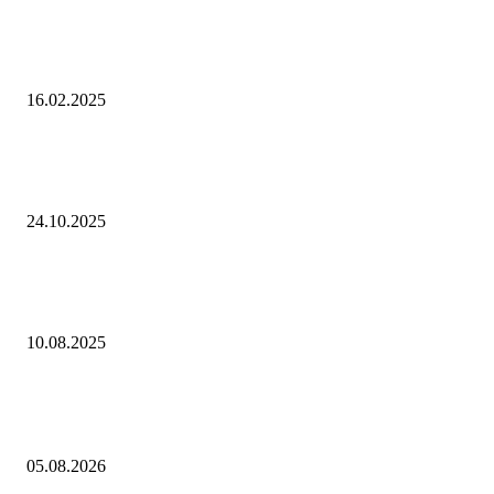
Россельхознадзор предупредил о возможном появлении колорадског
жука в Приамурье
16.02.2025
Ядовитые птицы могут стать источником новых лекарств, выяснили
ученые — Газета.Ru
24.10.2025
Летевший в Петербург самолет турецкого лоукостера экстренно верну
аэропорт Стамбула
10.08.2025
Выбор редактора
Ступень ракеты SpaceX Falcon 9 врежется в Луну 5 августа
05.08.2026