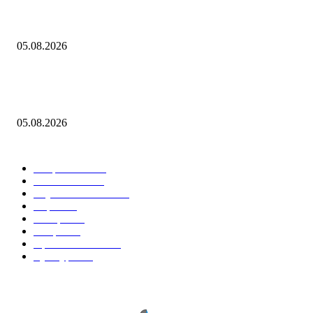
Как играть в Project Zomboid в кооперативе с друзьями: гайд
05.08.2026
"Осколки падали на койки": дрон ВСУ влетел в больничную палату в
Донецке
05.08.2026
Горячие темы
Энергетика
738
Экономика
335
Наука и техника
223
Игры
215
В мире
195
Спорт
194
Происшествия
189
Культура
188