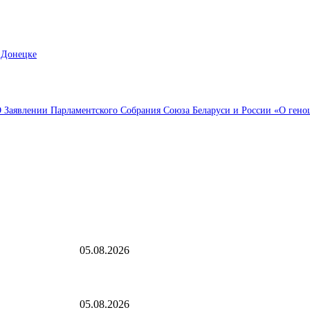
 Донецке
Заявлении Парламентского Собрания Союза Беларуси и России «О геноци
Выбор редактора
едким негодяем
Трансфер Константиноса Цолакиса в Халл из Олимпиа
05.08.2026
ермами —
«Рубль с августом явно не дружит»: национальная вал
05.08.2026