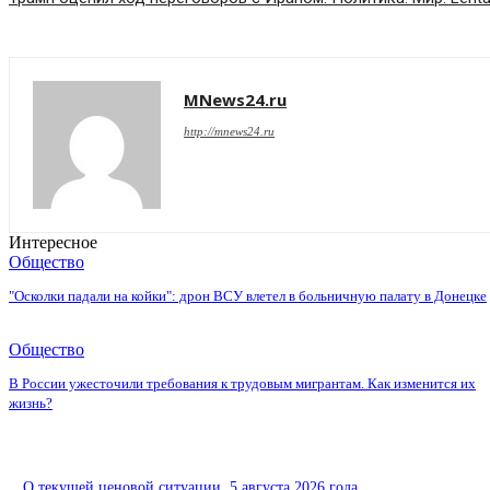
MNews24.ru
http://mnews24.ru
Интересное
Общество
"Осколки падали на койки": дрон ВСУ влетел в больничную палату в Донецке
Общество
В России ужесточили требования к трудовым мигрантам. Как изменится их
жизнь?
О текущей ценовой ситуации. 5 августа 2026 года