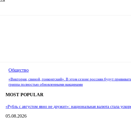
Общество
«Виктория, свиной, гонконгский». В этом сезоне россиян будут прививат
гриппа полностью обновленными вакцинами
MOST POPULAR
«Рубль с августом явно не дружит»: национальная валюта стала ускор
05.08.2026