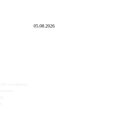
Евгений Грабчак обсудил с Михаилом Развожаевым ра
Севастополя
05.08.2026
 Это платформа,
иальных
ам
х.