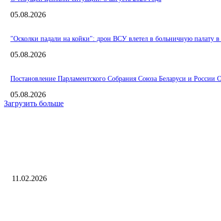
05.08.2026
"Осколки падали на койки": дрон ВСУ влетел в больничную палату в
05.08.2026
Постановление Парламентского Собрания Союза Беларуси и России О 
05.08.2026
Загрузить больше
Интересное
Дегтярев назвал главу Международной федерации хоккея Тардифа р
11.02.2026
Valve забанила более 300 тыс. аккаунтов в CS 2, связанных с ботоф
инсайдер