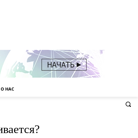
О НАС
ивается?