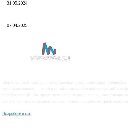
31.05.2024
Минэнерго провело выездное совещание в Дагестане
07.04.2025
О НАС
Наш новостной портал — не только окно в мир экономики и общества.
где каждая новость — ключ к пониманию глобальных тенденций и соц
преобразований. Мы предлагаем информацию и анализ, помогающие в
ориентироваться в сложных экономических и социокультурных вопроса
Подробнее о нас
Попдписывайтесь