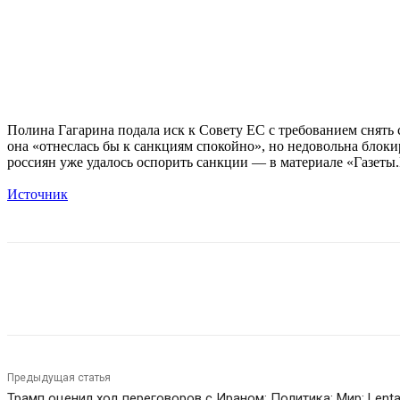
Полина Гагарина подала иск к Совету ЕС с требованием снять 
она «отнеслась бы к санкциям спокойно», но недовольна блок
россиян уже удалось оспорить санкции — в материале «Газеты
Источник
Поделиться
Предыдущая статья
Трамп оценил ход переговоров с Ираном: Политика: Мир: Lenta