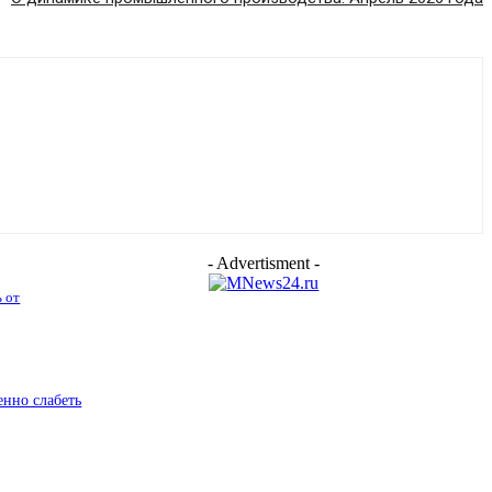
- Advertisment -
ь от
енно слабеть