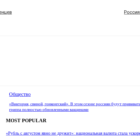
енцев
Россия
Общество
«Виктория, свиной, гонконгский». В этом сезоне россиян будут прививат
гриппа полностью обновленными вакцинами
MOST POPULAR
«Рубль с августом явно не дружит»: национальная валюта стала ускор