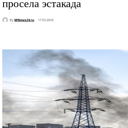
просела эстакада
By
MNews24.ru
17.05.2026
Поделиться