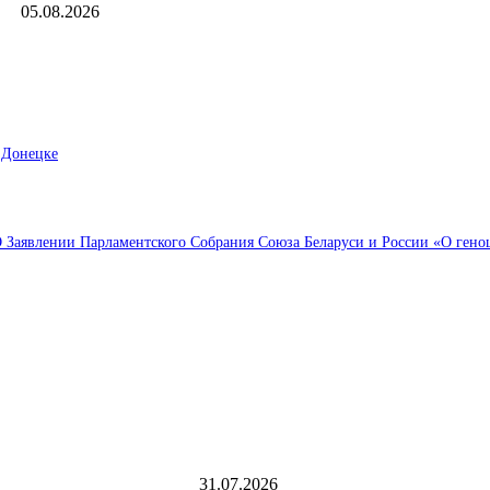
05.08.2026
 Донецке
Заявлении Парламентского Собрания Союза Беларуси и России «О геноци
Выбор редактора
 возможность
Аналитика. «Северсталь» автоматизирует 
Череповец-2
31.07.2026