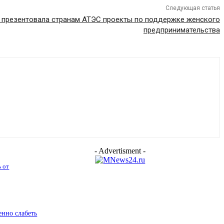
Следующая статья
 презентовала странам АТЭС проекты по поддержке женского
предпринимательства
- Advertisment -
ь от
енно слабеть