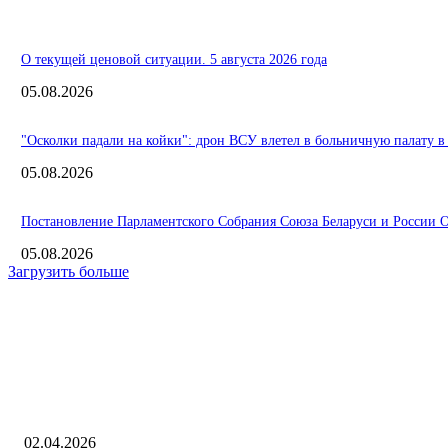
О текущей ценовой ситуации. 5 августа 2026 года
05.08.2026
"Осколки падали на койки": дрон ВСУ влетел в больничную палату в
05.08.2026
Постановление Парламентского Собрания Союза Беларуси и России О 
05.08.2026
Загрузить больше
Интересное
для СПГ-отрасли на первый план выйдут бесперебойная логистика и
регазификации
02.04.2026