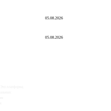
О текущей ценовой ситуации. 5 августа 20
05.08.2026
Как играть в Project Zomboid в кооперативе
05.08.2026
 Это платформа,
иальных
ам
х.