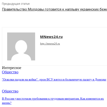
Предыдущая статья
Правительство Молдовы готовится к наплыву украинских беж
MNews24.ru
http://mnews24.ru
Интересное
Общество
"Осколки падали на койки": дрон ВСУ влетел в больничную палату в Донецке
Общество
В России ужесточили требования к трудовым мигрантам. Как изменится их
жизнь?