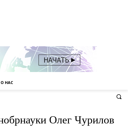
О НАС
нобрнауки Олег Чурилов