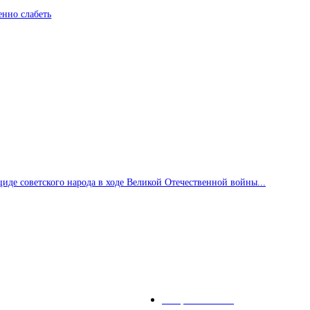
енно слабеть
де советского народа в ходе Великой Отечественной войны...
Горячие темы
Энергетика
738
декорации победили актеров