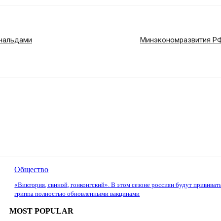
ональдами
Минэкономразвития РФ:
Общество
«Виктория, свиной, гонконгский». В этом сезоне россиян будут прививат
гриппа полностью обновленными вакцинами
MOST POPULAR