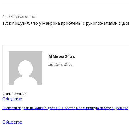
Предыдущая статья
Туск пошутил, что у Макрона проблемы с рукопожатиями с Д
MNews24.ru
http://mnews24.ru
Интересное
Общество
"Осколки падали на койки": дрон ВСУ влетел в больничную палату в Донецке
Общество