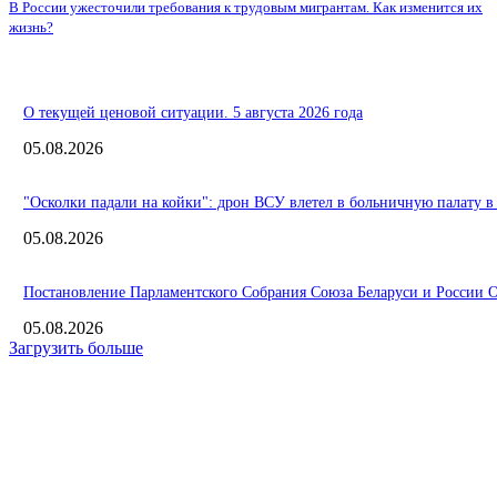
В России ужесточили требования к трудовым мигрантам. Как изменится их
жизнь?
О текущей ценовой ситуации. 5 августа 2026 года
05.08.2026
"Осколки падали на койки": дрон ВСУ влетел в больничную палату в
05.08.2026
Постановление Парламентского Собрания Союза Беларуси и России О 
05.08.2026
Загрузить больше
Интересное
Российские спортсмены завоевали 25 золотых медалей в седьмой де