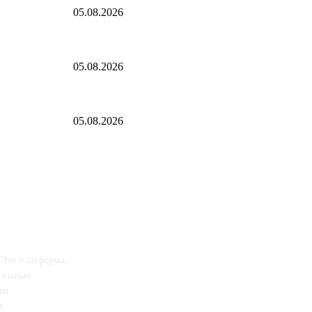
05.08.2026
едким негодяем
Трансфер Константиноса Цолакиса в Халл из Олимпиако
05.08.2026
"Осколки падали на койки": дрон ВСУ влетел в больни
05.08.2026
 Это платформа,
иальных
ам
х.