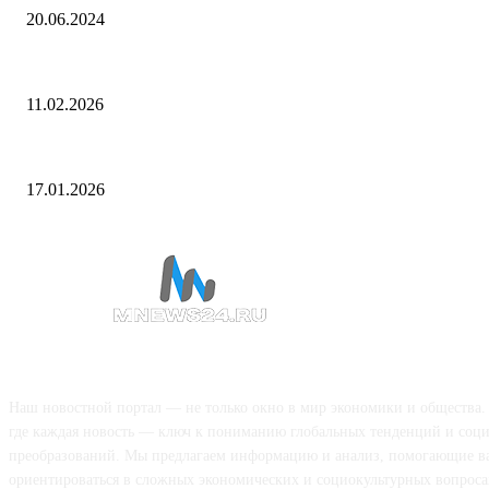
20.06.2024
Дегтярев назвал главу Международной федерации хоккея Тардифа р
11.02.2026
Какие суммы можно получить по налоговым вычетам за 2025 год
17.01.2026
О НАС
Наш новостной портал — не только окно в мир экономики и общества.
где каждая новость — ключ к пониманию глобальных тенденций и соц
преобразований. Мы предлагаем информацию и анализ, помогающие в
ориентироваться в сложных экономических и социокультурных вопроса