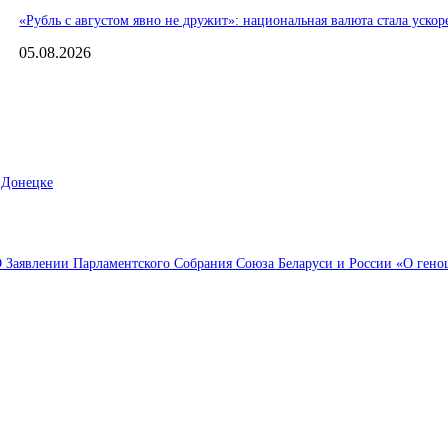
«Рубль с августом явно не дружит»: национальная валюта стала ускор
05.08.2026
 Донецке
Заявлении Парламентского Собрания Союза Беларуси и России «О геноци
Выбор редактора
нь Игр БРИКС
В спектакле «Онегин. Дуэль» в Тюменском драмтеатре 