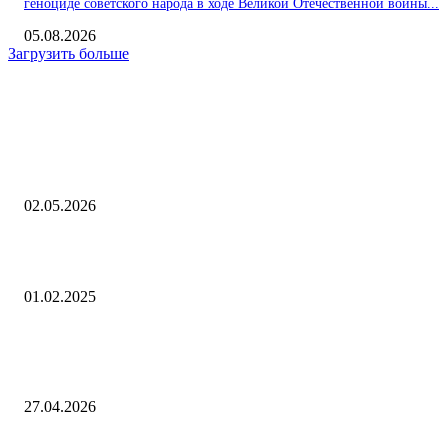
геноциде советского народа в ходе Великой Отечественной войны...
05.08.2026
Загрузить больше
Интересное
В Подмосковье домашний интернет начал работать по белым списка
02.05.2026
Бокс и ММА: Спорт: Lenta.ru
01.02.2025
Словакия подала иск против решения ЕС по газу: Политика: Мир:
Lenta.ru
27.04.2026
Выбор редактора