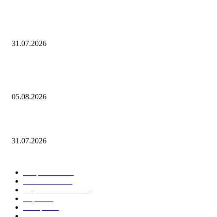
Открыта регистрация на онлайн-семинар по экономической и налого
безопасности организаций
31.07.2026
Евгений Грабчак обсудил с Михаилом Развожаевым работу
энергетического комплекса Севастополя
05.08.2026
культурная неделя в регионах России
31.07.2026
Горячие темы
Энергетика
738
Экономика
335
Наука и техника
223
Игры
215
В мире
195
Спорт
194