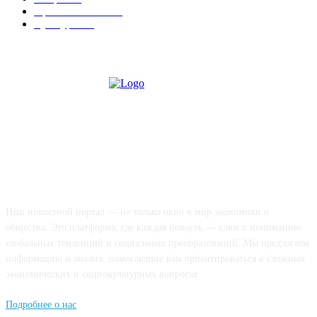
Происшествия
189
Культура
188
О НАС
Наш новостной портал — не только окно в мир экономики и
общества. Это платформа, где каждая новость — ключ к пониманию
глобальных тенденций и социальных преобразований. Мы предлагаем
информацию и анализ, помогающие вам ориентироваться в сложных
экономических и социокультурных вопросах.
Подробнее о нас