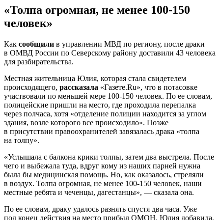
«Толпа огромная, не менее 100-150
человек»
Как
сообщили
в управлении МВД по региону, после драки
в ОМВД России по Северскому району доставили 43 человека
для разбирательства.
Местная жительница Юлия, которая стала свидетелем
происходящего,
рассказала
«Газете.Ru», что в потасовке
участвовали по меньшей мере 100-150 человек. По ее словам,
полицейские пришли на место, где проходила перепалка
через полчаса, хотя «отделение полиции находится за углом
здания, возле которого все происходило». Позже
в присутствии правоохранителей завязалась драка «толпа
на толпу».
«Услышала с балкона крики толпы, затем два выстрела. После
чего и выбежала туда, вдруг кому из наших парней нужна
была бы медицинская помощь. Но, как оказалось, стреляли
в воздух. Толпа огромная, не менее 100-150 человек, наши
местные ребята и чеченцы, дагестанцы», — сказала она.
По ее словам, драку удалось разнять спустя два часа. Уже
под конец действия на место прибыл ОМОН. Юлия добавила,