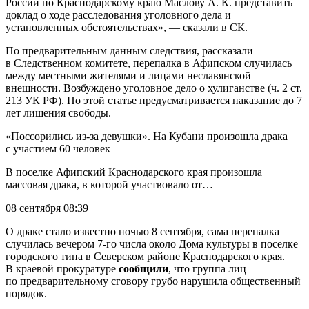
России по Краснодарскому краю Маслову А. К. представить
доклад о ходе расследования уголовного дела и
установленных обстоятельствах», — сказали в СК.
По предварительным данным следствия, рассказали
в Следственном комитете, перепалка в Афипском случилась
между местными жителями и лицами неславянской
внешности. Возбуждено уголовное дело о хулиганстве (ч. 2 ст.
213 УК РФ). По этой статье предусматривается наказание до 7
лет лишения свободы.
«Поссорились из-за девушки». На Кубани произошла драка
с участием 60 человек
В поселке Афипский Краснодарского края произошла
массовая драка, в которой участвовало от…
08 сентября 08:39
О драке стало известно ночью 8 сентября, сама перепалка
случилась вечером 7-го числа около Дома культуры в поселке
городского типа в Северском районе Краснодарского края.
В краевой прокуратуре
сообщили
, что группа лиц
по предварительному сговору грубо нарушила общественный
порядок.