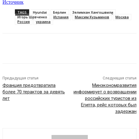
Источник
TAGS
Hyundai
Берлин
Зелимхан Хангошвили
Игорь Шевченко
Испания
Максим Кузьминов
Москва
Россия
украина
Предыдущая статья
Следующая статья
Франция предотвратила
Минэкономразвития
более 70 терактов за девять
информирует о возвращении
лет
российских туристов из
Египта, рейс которых был
задержан