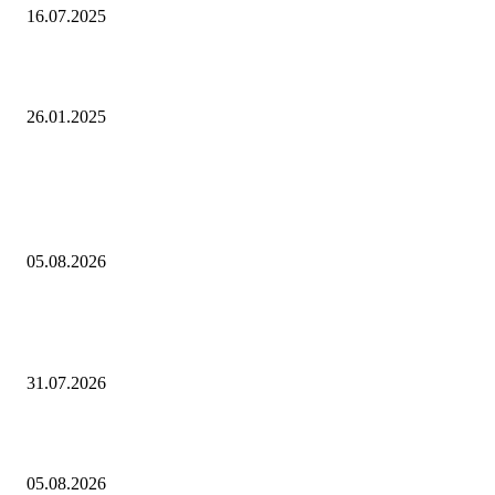
16.07.2025
О предварительных итогах 2024 года и планах на 2025 год — Пресс-
26.01.2025
Выбор редактора
«Рубль с августом явно не дружит»: национальная валюта стала уско
слабеть
05.08.2026
ВСУ пытаются нарушить работу складской сети Wildberries серией на
дронов
31.07.2026
Как играть в Project Zomboid в кооперативе с друзьями: гайд
05.08.2026