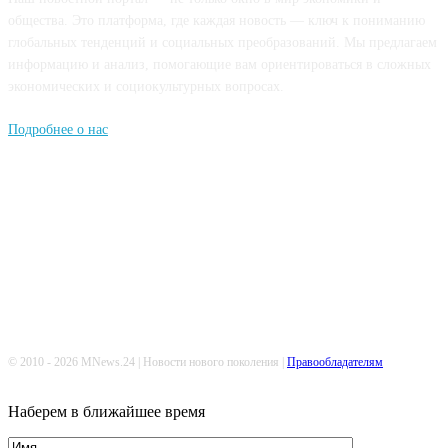
общества. Это платформа, где каждая новость — ключ к пониманию
глобальных тенденций и социальных преобразований. Мы предлагаем
информацию и анализ, помогающие вам ориентироваться в сложных
экономических и социокультурных вопросах.
Подробнее о нас
Попдписывайтесь
© 2010 - 2026 MNews.24 | Новости нового поколения |
Правообладателям
Наберем в ближайшее время