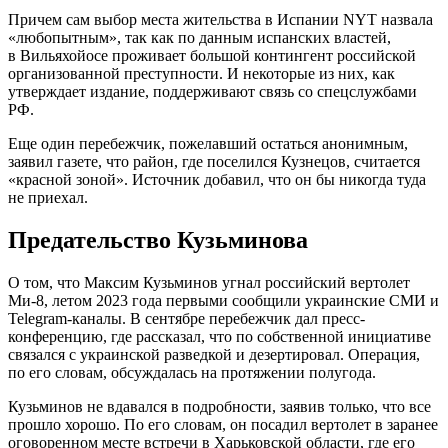
Причем сам выбор места жительства в Испании NYT назвала
«любопытным», так как по данным испанских властей,
в Вильяхойосе проживает большой контингент российской
организованной преступности.
И некоторые из них, как
утверждает издание, поддерживают связь со спецслужбами
РФ.
Еще один перебежчик, пожелавший остаться анонимным,
заявил газете, что район, где поселился Кузнецов, считается
«красной зоной». Источник добавил, что он бы никогда туда
не приехал.
Предательство Кузьминова
О том, что Максим Кузьминов угнал российский вертолет
Ми-8, летом 2023 года первыми сообщили украинские СМИ и
Telegram-каналы. В сентябре перебежчик дал пресс-
конференцию, где рассказал, что по собственной инициативе
связался с украинской разведкой и дезертировал. Операция,
по его словам, обсуждалась на протяжении полугода.
Кузьминов не вдавался в подробности, заявив только, что все
прошло хорошо. По его словам, он посадил вертолет в заранее
оговоренном месте встречи в Харьковской области, где его