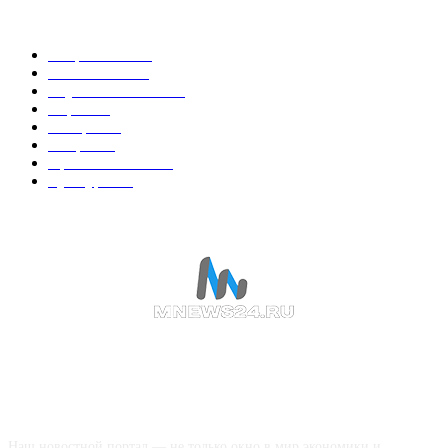
Горячие темы
Энергетика
738
Экономика
335
Наука и техника
223
Игры
215
В мире
195
Спорт
194
Происшествия
189
Культура
188
О НАС
Наш новостной портал — не только окно в мир экономики и