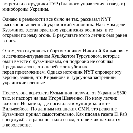
встретили сотрудники ГУР
(Главного управления разведки)
минобороны Украины.
Однако в реальности все было не так, рассказал NYT
высокопоставленный украинский чиновник.
На самом деле
Кузьминов застал врасплох украинских военных, и те
открыли по нему огонь. В результате этого летчик был ранен
в ногу.
О том, что случилось с бортмехаником Никитой Кирьяновым
и летчиком-штурманом Хушбахтом Турсуновом, которые
были вместе с Кузьминовым, он подробно не сообщал.
Предполагалось, что перебежчик убил их
перед приземлением. Однако источник NYT опроверг эту
версию, заявив, что Кирьянова и Турсунова застрелили
украинские военные.
После угона вертолета Кузьминов получил от Украины $500
тыс. и паспорт на имя Игоря Шевченко. По нему летчик
въехал в Испанию, где поселился в муниципалитете
Вильяхойоса. По данным испанских СМИ, это решение
Кузьминов принял самостоятельно. Как
писала
газета El País,
спецслужбы страны не знали о том, что летчик находится
в королевстве.