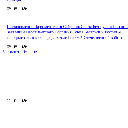
05.08.2026
Постановление Парламентского Собрания Союза Беларуси и России 
Заявлении Парламентского Собрания Союза Беларуси и России «О
геноциде советского народа в ходе Великой Отечественной войны...
05.08.2026
Загрузить больше
Интересное
«Играю в игры, читаю комиксы» — Софи Тёрнер о подготовке к рол
Лары Крофт
12.01.2026
Сериал «Амура»: дата премьеры, сюжет, где смотреть, когда выходит,
снимается, о чем, отзывы