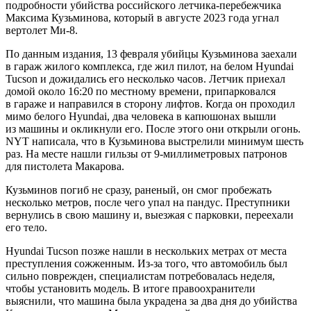
подробности убийства российского летчика-перебежчика
Максима Кузьминова, который в августе 2023 года угнал
вертолет Ми-8.
По данным издания, 13 февраля убийцы Кузьминова заехали
в гараж жилого комплекса, где жил пилот, на белом Hyundai
Tucson и дожидались его несколько часов. Летчик приехал
домой около 16:20 по местному времени, припарковался
в гараже и направился в сторону лифтов. Когда он проходил
мимо белого Hyundai, два человека в капюшонах вышли
из машины и окликнули его. После этого они открыли огонь.
NYT написала, что в Кузьминова выстрелили минимум шесть
раз. На месте нашли гильзы от 9-миллиметровых патронов
для пистолета Макарова.
Кузьминов погиб не сразу, раненый, он смог пробежать
несколько метров, после чего упал на пандус. Преступники
вернулись в свою машину и, выезжая с парковки, переехали
его тело.
Hyundai Tucson позже нашли в нескольких метрах от места
преступления сожженным. Из-за того, что автомобиль был
сильно поврежден, специалистам потребовалась неделя,
чтобы установить модель. В итоге правоохранители
выяснили, что машина была украдена за два дня до убийства