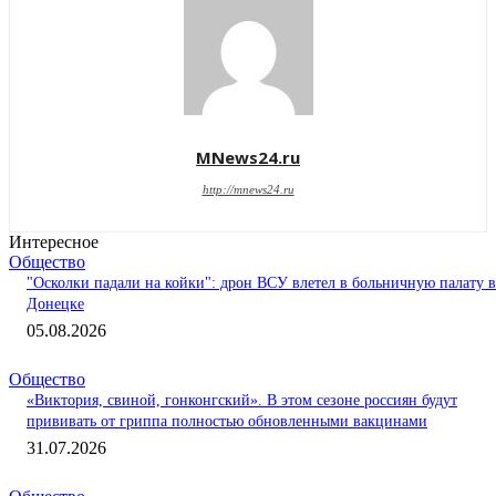
MNews24.ru
http://mnews24.ru
Интересное
Общество
"Осколки падали на койки": дрон ВСУ влетел в больничную палату в
Донецке
05.08.2026
Общество
«Виктория, свиной, гонконгский». В этом сезоне россиян будут
прививать от гриппа полностью обновленными вакцинами
31.07.2026