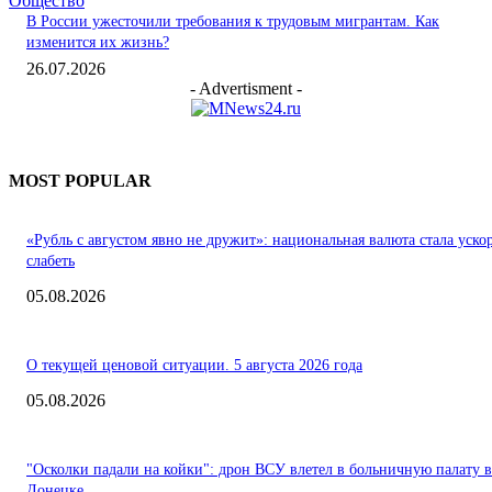
Общество
В России ужесточили требования к трудовым мигрантам. Как
изменится их жизнь?
26.07.2026
- Advertisment -
MOST POPULAR
«Рубль с августом явно не дружит»: национальная валюта стала уско
слабеть
05.08.2026
О текущей ценовой ситуации. 5 августа 2026 года
05.08.2026
"Осколки падали на койки": дрон ВСУ влетел в больничную палату в
Донецке