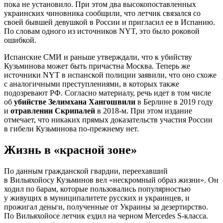
пока не установило. При этом два высокопоставленных
украинских чиновника сообщили, что летчик связался со
своей бывшей девушкой в России и пригласил ее в Испанию.
По словам одного из источников NYT, это было роковой
ошибкой.
Испанские СМИ и раньше утверждали, что к убийству
Кузьминова может быть причастна Москва. Теперь же
источники NYT в испанской полиции заявили, что оно схоже
с аналогичными преступлениями, в которых также
подозревают РФ. Согласно материалу, речь идет в том числе
об
убийстве Зелимхана Хангошвили
в Берлине в 2019 году
и
отравлении Скрипалей
в 2018-м. При этом издание
отмечает, что никаких прямых доказательств участия России
в гибели Кузьминова по-прежнему нет.
Жизнь в «красной зоне»
По данным гражданской гвардии, переехавший
в Вильяхойосу Кузьминов вел «нескромный образ жизни». Он
ходил по барам, которые пользовались популярностью
у живущих в муниципалитете русских и украинцев, и
прожигал деньги, полученные от Украины за дезертирство.
По Вильяхойосе летчик ездил на черном Mercedes S-класса.