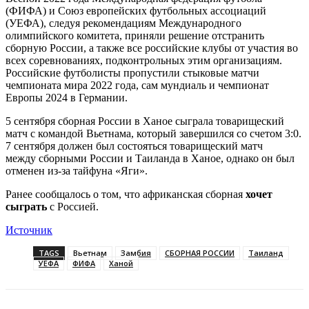
(ФИФА) и Союз европейских футбольных ассоциаций
(УЕФА), следуя рекомендациям Международного
олимпийского комитета, приняли решение отстранить
сборную России, а также все российские клубы от участия во
всех соревнованиях, подконтрольных этим организациям.
Российские футболисты пропустили стыковые матчи
чемпионата мира 2022 года, сам мундиаль и чемпионат
Европы 2024 в Германии.
5 сентября сборная России в Ханое сыграла товарищеский
матч с командой Вьетнама, который завершился со счетом 3:0.
7 сентября должен был состояться товарищеский матч
между сборными России и Таиланда в Ханое, однако он был
отменен из-за тайфуна «Яги».
Ранее сообщалось о том, что африканская сборная
хочет
сыграть
с Россией.
Источник
TAGS
Вьетнам
Замбия
СБОРНАЯ РОССИИ
Таиланд
УЕФА
ФИФА
Ханой