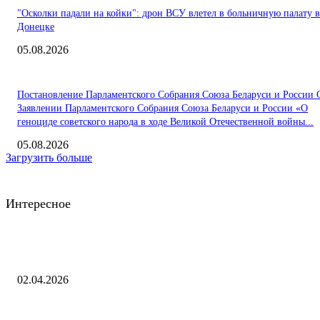
"Осколки падали на койки": дрон ВСУ влетел в больничную палату в
Донецке
05.08.2026
Постановление Парламентского Собрания Союза Беларуси и России 
Заявлении Парламентского Собрания Союза Беларуси и России «О
геноциде советского народа в ходе Великой Отечественной войны...
05.08.2026
Загрузить больше
Интересное
На форуме «Энергопром» компания «ПРОМЭНЕРГО» рассказала о ро
производительности после внедрения бережливых практик
02.04.2026