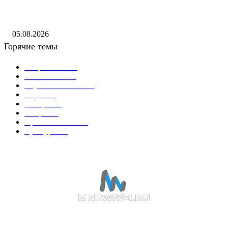
В Саранске дан старт Чемпионату и Первенству МЧС России по пож
спасательному спорту на приз главы Республики Мордовия — Новос
05.08.2026
Горячие темы
Энергетика
738
Экономика
335
Наука и техника
223
Игры
215
В мире
195
Спорт
194
Происшествия
189
Культура
188