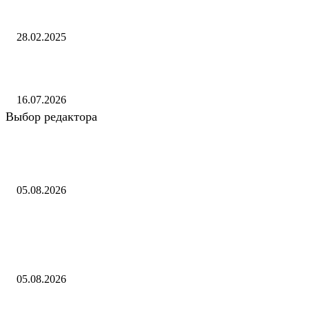
Поп-исполнительницу Мэрайю Кэри заморозили в ледяной глыбе в
видеоигре Fortnite
28.02.2025
Xiaomi официально прекратила поддержку линеек Xiaomi 12 и Poco 
16.07.2026
Выбор редактора
"Осколки падали на койки": дрон ВСУ влетел в больничную палату в
Донецке
05.08.2026
Постановление Парламентского Собрания Союза Беларуси и России 
Заявлении Парламентского Собрания Союза Беларуси и России «О
геноциде советского народа в ходе Великой Отечественной войны...
05.08.2026