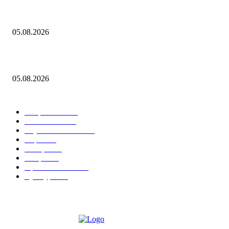
Евгений Грабчак обсудил с Михаилом Развожаевым работу
энергетического комплекса Севастополя
05.08.2026
О текущей ценовой ситуации. 5 августа 2026 года
05.08.2026
Горячие темы
Энергетика
738
Экономика
335
Наука и техника
223
Игры
215
В мире
195
Спорт
194
Происшествия
189
Культура
188