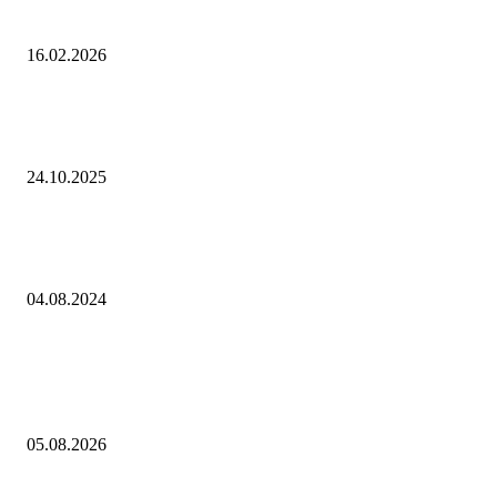
на платформах
16.02.2026
Disney обвинили в пропаганде традиционных ценностей: Кино: Куль
Lenta.ru
24.10.2025
Bild: Немецкие разведчики не могут работать из-за жары в своей шта
квартире
04.08.2024
Выбор редактора
В Саранске дан старт Чемпионату и Первенству МЧС России по пож
спасательному спорту на приз главы Республики Мордовия — Новос
05.08.2026