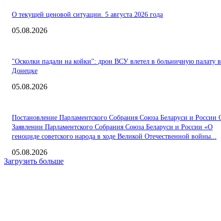
О текущей ценовой ситуации. 5 августа 2026 года
05.08.2026
"Осколки падали на койки": дрон ВСУ влетел в больничную палату в
Донецке
05.08.2026
Постановление Парламентского Собрания Союза Беларуси и России 
Заявлении Парламентского Собрания Союза Беларуси и России «О
геноциде советского народа в ходе Великой Отечественной войны...
05.08.2026
Загрузить больше
Интересное
Минэкономразвития представило решение ключевых вопросов торго