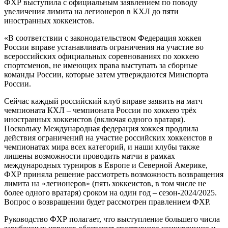
ФХР выступила с официальным заявлением по поводу
увеличения лимита на легионеров в КХЛ до пяти
иностранных хоккеистов.
«В соответствии с законодательством Федерация хоккея
России вправе устанавливать ограничения на участие во
всероссийских официальных соревнованиях по хоккею
спортсменов, не имеющих права выступать за сборные
команды России, которые затем утверждаются Минспорта
России.
Сейчас каждый российский клуб вправе заявить на матч
чемпионата КХЛ – чемпионата России по хоккею трёх
иностранных хоккеистов (включая одного вратаря).
Поскольку Международная федерация хоккея продлила
действия ограничений на участие российских хоккеистов в
чемпионатах мира всех категорий, и наши клубы также
лишены возможности проводить матчи в рамках
международных турниров в Европе и Северной Америке,
ФХР приняла решение рассмотреть возможность возвращения
лимита на «легионеров» (пять хоккеистов, в том числе не
более одного вратаря) сроком на один год – сезон-2024/2025.
Вопрос о возвращении будет рассмотрен правлением ФХР.
Руководство ФХР полагает, что выступление большего числа