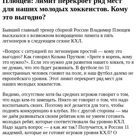
Плющев: лимит перекроет ряд мест
для наших молодых хоккеистов. Кому
это выгодно?
Бывший главный тренер сборной России Владимир Плющев
высказался о возможном возвращении лимита в пять
легионеров в следующем сезоне КХЛ.
«Вопрос с ситуацией по легионерам простой — кому это
выгодно? Как говорил Козьма Прутков: «Зрите в корень, кому
это нужно?». Если это нужно для развития нашего хоккея, то я
не думаю, что это будет развивать. В футболе по 11
иностранных человек гоняют на поле, и наш футбол далеко не
европейского уровня. Этот лимит перекроет ряд мест для
наших молодых хоккеистов.
Видимо, отсутствие хотя бы средних игроков говорит о том,
что надо кем-то замещать. Никто не говорит о том, что надо
воспитывать своих. Поэтому всё делается для того, чтобы
поднять конкуренцию в клубах. Но с другой стороны — мы
не даём развиваться своим ребятам или не умеем готовить
молодых ребят, которые соответствовали бы уровню КХЛ.
Надо задать вопрос — а как же так? Получается, в России 11
академий, которые не готовят игроков уровня КХЛ? О