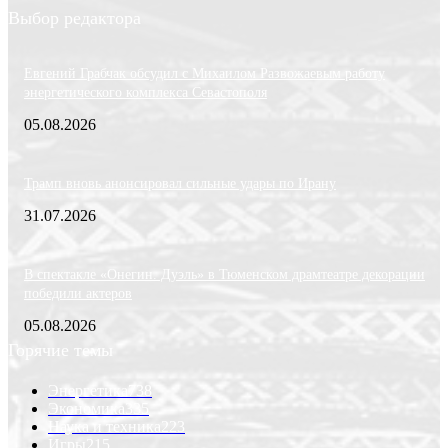
Выбор редактора
Евгений Грабчак обсудил с Михаилом Развожаевым работу
энергетического комплекса Севастополя
05.08.2026
Трамп вновь анонсировал сильные удары по Ирану
31.07.2026
В спектакле «Онегин. Дуэль» в Тюменском драмтеатре декорации
победили актеров
05.08.2026
Горячие темы
Энергетика
738
Экономика
335
Наука и техника
223
Игры
215