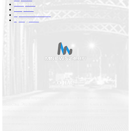
В мире
195
Спорт
194
Происшествия
189
Культура
188
О НАС
Наш новостной портал — не только окно в мир экономики и
общества. Это платформа, где каждая новость — ключ к пониманию
глобальных тенденций и социальных преобразований. Мы предлагаем
информацию и анализ, помогающие вам ориентироваться в сложных
экономических и социокультурных вопросах.