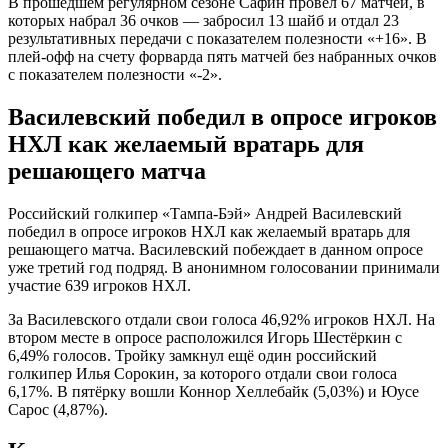
В прошедшем регулярном сезоне Сафин провёл 67 матчей, в
которых набрал 36 очков — забросил 13 шайб и отдал 23
результативных передачи с показателем полезности «+16». В
плей-офф на счету форварда пять матчей без набранных очков
с показателем полезности «-2».
Василевский победил в опросе игроков
НХЛ как желаемый вратарь для
решающего матча
Российский голкипер «Тампа-Бэй» Андрей Василевский
победил в опросе игроков НХЛ как желаемый вратарь для
решающего матча. Василевский побеждает в данном опросе
уже третий год подряд. В анонимном голосовании принимали
участие 639 игроков НХЛ.
За Василевского отдали свои голоса 46,92% игроков НХЛ. На
втором месте в опросе расположился Игорь Шестёркин с
6,49% голосов. Тройку замкнул ещё один российский
голкипер Илья Сорокин, за которого отдали свои голоса
6,17%. В пятёрку вошли Коннор Хеллебайк (5,03%) и Юусе
Сарос (4,87%).