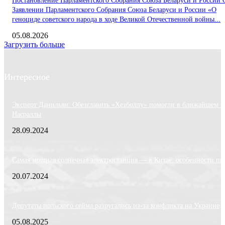
Постановление Парламентского Собрания Союза Беларуси и России 
Заявлении Парламентского Собрания Союза Беларуси и России «О
геноциде советского народа в ходе Великой Отечественной войны...
05.08.2026
Загрузить больше
Интересное
Эксперт Данильян: Обезглавить «Хезболлу» помогли в ближайшем к
Насраллы
28.09.2024
Самая мощная солнечная электростанция — в Китае: особенности пр
20.07.2024
Депутаты польского сейма разругались из-за конфликта на Украине
05.08.2025