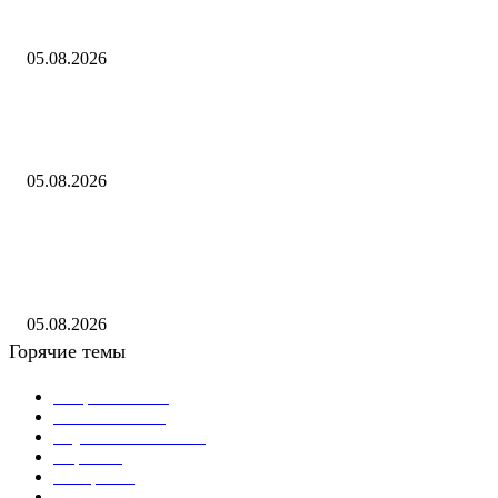
Как играть в Project Zomboid в кооперативе с друзьями: гайд
05.08.2026
В спектакле «Онегин. Дуэль» в Тюменском драмтеатре декорации
победили актеров
05.08.2026
Постановление Парламентского Собрания Союза Беларуси и России 
Заявлении Парламентского Собрания Союза Беларуси и России «О
геноциде советского народа в ходе Великой Отечественной войны...
05.08.2026
Горячие темы
Энергетика
738
Экономика
335
Наука и техника
223
Игры
215
В мире
195
Спорт
194