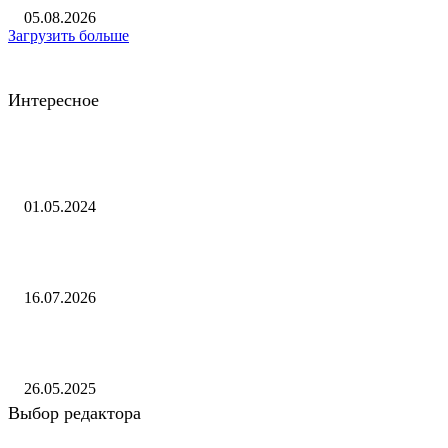
05.08.2026
Загрузить больше
Интересное
О продлении статуса гарантирующего поставщика на территории
Чеченской Республики
01.05.2024
Xiaomi официально прекратила поддержку линеек Xiaomi 12 и Poco 
16.07.2026
Фильм о сотрудниках Института — ветеранах ВОВ — Пресс-центр
26.05.2025
Выбор редактора