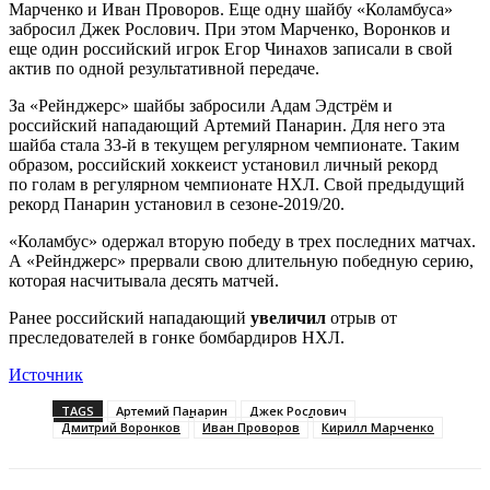
Марченко и Иван Проворов. Еще одну шайбу «Коламбуса»
забросил Джек Рослович. При этом Марченко, Воронков и
еще один российский игрок Егор Чинахов записали в свой
актив по одной результативной передаче.
За «Рейнджерс» шайбы забросили Адам Эдстрём и
российский нападающий Артемий Панарин. Для него эта
шайба стала 33-й в текущем регулярном чемпионате. Таким
образом, российский хоккеист установил личный рекорд
по голам в регулярном чемпионате НХЛ. Свой предыдущий
рекорд Панарин установил в сезоне-2019/20.
«Коламбус» одержал вторую победу в трех последних матчах.
А «Рейнджерс» прервали свою длительную победную серию,
которая насчитывала десять матчей.
Ранее российский нападающий
увеличил
отрыв от
преследователей в гонке бомбардиров НХЛ.
Источник
TAGS
Артемий Панарин
Джек Рослович
Дмитрий Воронков
Иван Проворов
Кирилл Марченко