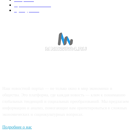
Происшествия
189
Культура
188
О НАС
Наш новостной портал — не только окно в мир экономики и
общества. Это платформа, где каждая новость — ключ к пониманию
глобальных тенденций и социальных преобразований. Мы предлагаем
информацию и анализ, помогающие вам ориентироваться в сложных
экономических и социокультурных вопросах.
Подробнее о нас