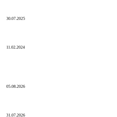
ММК, «Россети» и «Мосэнерго» инициировали автоконвертацию ГД
30.07.2025
Правительством утверждена Концепция сохранения и развития
нематериального этнокультурного достояния до 2030 года
11.02.2024
Выбор редактора
Постановление Парламентского Собрания Союза Беларуси и России 
Заявлении Парламентского Собрания Союза Беларуси и России «О
геноциде советского народа в ходе Великой Отечественной войны...
05.08.2026
Россия не будет платить взнос в бюджет атомного агентства ОЭСР в 
году
31.07.2026