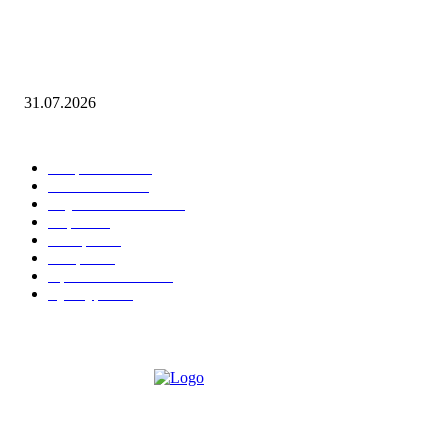
Открыта регистрация на онлайн-семинар по экономической и налого
безопасности организаций
31.07.2026
Горячие темы
Энергетика
738
Экономика
335
Наука и техника
223
Игры
215
В мире
195
Спорт
194
Происшествия
189
Культура
188