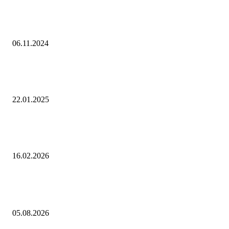
«Чуть-чуть нельзя». Венгрия не поддержит санкции против российск
атома
06.11.2024
отношения политиков, помощь Украине, санкции: Политика: Мир:
Lenta.ru
22.01.2025
Аналитик Кошкович: Украина — самое жестокое и коррумпированно
государство мира
16.02.2026
Выбор редактора
О текущей ценовой ситуации. 5 августа 2026 года
05.08.2026