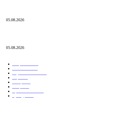
В Саранске дан старт Чемпионату и Первенству МЧС России по пож
спасательному спорту на приз главы Республики Мордовия — Новос
05.08.2026
Евгений Грабчак обсудил с Михаилом Развожаевым работу
энергетического комплекса Севастополя
05.08.2026
Горячие темы
Энергетика
738
Экономика
335
Наука и техника
223
Игры
215
В мире
195
Спорт
194
Происшествия
189
Культура
188