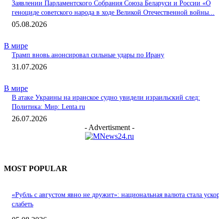
Заявлении Парламентского Собрания Союза Беларуси и России «О
геноциде советского народа в ходе Великой Отечественной войны...
05.08.2026
В мире
Трамп вновь анонсировал сильные удары по Ирану
31.07.2026
В мире
В атаке Украины на иранское судно увидели израильский след:
Политика: Мир: Lenta.ru
26.07.2026
- Advertisment -
MOST POPULAR
«Рубль с августом явно не дружит»: национальная валюта стала уско
слабеть