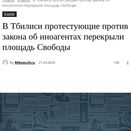
Домой
В мире
В Тбилиси протестующие против закона об
иноагентах перекрыли площадь Свободы
В мире
В Тбилиси протестующие против
закона об иноагентах перекрыли
площадь Свободы
By
MNews24.ru
21.04.2024
154
0