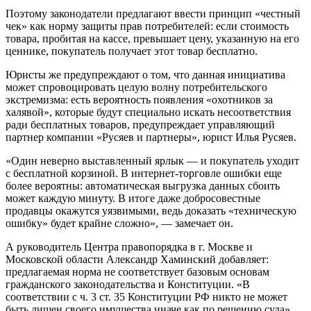
Поэтому законодатели предлагают ввести принцип «честный
чек» как норму защиты прав потребителей: если стоимость
товара, пробитая на кассе, превышает цену, указанную на его
ценнике, покупатель получает этот товар бесплатно.
Юристы же предупреждают о том, что данная инициатива
может спровоцировать целую волну потребительского
экстремизма: есть вероятность появления «охотников за
халявой», которые будут специально искать несоответствия
ради бесплатных товаров, предупреждает управляющий
партнер компании «Русяев и партнеры», юрист Илья Русяев.
«Один неверно выставленный ярлык — и покупатель уходит
с бесплатной корзиной. В интернет-торговле ошибки еще
более вероятны: автоматическая выгрузка данных сбоить
может каждую минуту. В итоге даже добросовестные
продавцы окажутся уязвимыми, ведь доказать «техническую
ошибку» будет крайне сложно», — замечает он.
А руководитель Центра правопорядка в г. Москве и
Московской области Александр Хаминский добавляет:
предлагаемая норма не соответствует базовым основам
гражданского законодательства и Конституции. «В
соответствии с ч. 3 ст. 35 Конституции РФ никто не может
быть лишен своего имущества иначе как по решению суда»,