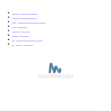
Горячие темы
Энергетика
738
Экономика
335
Наука и техника
223
Игры
215
В мире
195
Спорт
194
Происшествия
189
Культура
188
О НАС
Наш новостной портал — не только окно в мир экономики и