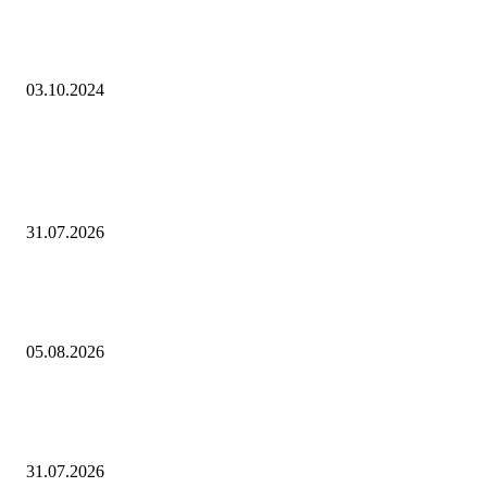
Звезде «Брата-2» заблокировали счета из-за долгов: Кино: Культура:
Lenta.ru
03.10.2024
Выбор редактора
«Виктория, свиной, гонконгский». В этом сезоне россиян будут прив
от гриппа полностью обновленными вакцинами
31.07.2026
Трансфер Константиноса Цолакиса в Халл из Олимпиакоса за рекорд
17 млн фунтов
05.08.2026
Минэкономразвития России запустило экспертный диалог в области
критически важных сырьевых материалов
31.07.2026