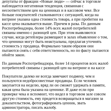
депутаты от фракции «Новые люди» — сейчас в торговле
наблюдается негативная тенденция, связанная с
несоответствием цен на ценниках и в кассовом чеке. Все
больше покупателей сталкиваются с ситуацией, когда на
витрине указана одна стоимость товара, а при пробитии на
кассе цена оказывается выше. Причем в разы. По данным
Роспотребнадзора, более 14% всех жалоб потребителей
связаны именно с разницей цен. При этом выявляются
случаи, когда ретейлеры размещают в залах объявление о том,
что ценники могут быть неактуальны, предлагая уточнять
стоимость у продавца. Формально таким образом они
пытаются снять с себя ответственность, но по факту пытаются
обойти закон.
По данным Роспотребнадзора, более 14 процентов всех жалоб
потребителей связаны с разницей цен на витрине и на кассе
Покупатели далеко не всегда замечают подмену, чем и
пользуются недобросовестные продавцы. Если человек
закупается на неделю, вряд ли он сможет удержать в памяти,
какая цена была указана на ценнике. И даже если при
проверке чека и вспомнит, что видел в торговом зале совсем
другую стоимость, ему придется возвращаться в магазин за
доказательством, фотографировать ценник, звать
администратора, писать жалобу.