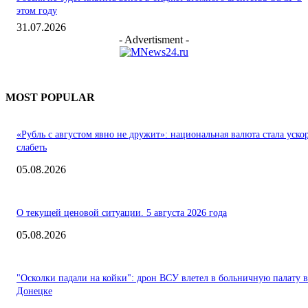
этом году
31.07.2026
- Advertisment -
MOST POPULAR
«Рубль с августом явно не дружит»: национальная валюта стала уско
слабеть
05.08.2026
О текущей ценовой ситуации. 5 августа 2026 года
05.08.2026
"Осколки падали на койки": дрон ВСУ влетел в больничную палату в
Донецке