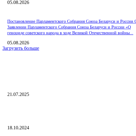
05.08.2026
Постановление Парламентского Собрания Союза Беларуси и России 
Заявлении Парламентского Собрания Союза Беларуси и России «О
геноциде советского народа в ходе Великой Отечественной войны...
05.08.2026
Загрузить больше
Интересное
Юрист Трампа рассказал об обеде с водкой у Лукашенко
21.07.2025
Федерация падела России подписала соглашение с крупнейшим
российским букмекером
18.10.2024