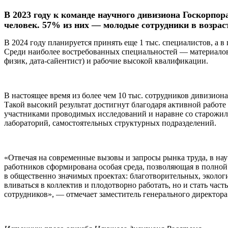
В 2023 году к команде научного дивизиона Госкорпо
человек. 57% из них — молодые сотрудники в возраст
В 2024 году планируется принять еще 1 тыс. специалистов, а 
Среди наиболее востребованных специальностей — материалове
физик, дата-сайентист) и рабочие высокой квалификации.
В настоящее время из более чем 10 тыс. сотрудников дивизиона
Такой высокий результат достигнут благодаря активной рабо
участниками проводимых исследований и наравне со старожила
лабораторий, самостоятельных структурных подразделений.
«Отвечая на современные вызовы и запросы рынка труда, в на
работников сформирована особая среда, позволяющая в полно
в общественно значимых проектах: благотворительных, эколог
вливаться в коллектив и плодотворно работать, но и стать ча
сотрудников», — отмечает заместитель генерального директо