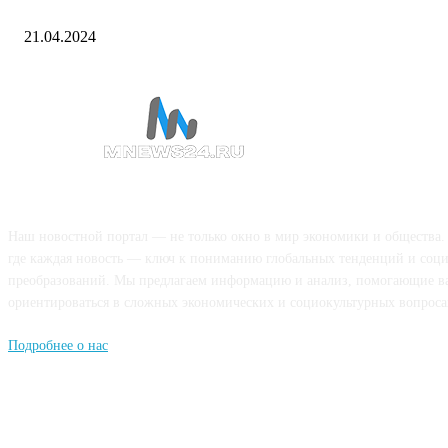
признался в убийстве жены
21.04.2024
О НАС
Наш новостной портал — не только окно в мир экономики и общества.
где каждая новость — ключ к пониманию глобальных тенденций и соц
преобразований. Мы предлагаем информацию и анализ, помогающие в
ориентироваться в сложных экономических и социокультурных вопроса
Подробнее о нас
Попдписывайтесь