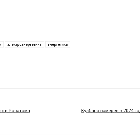
м
электроэнергетика
энергетика
дств Росатома
Кузбасс намерен в 2024 го