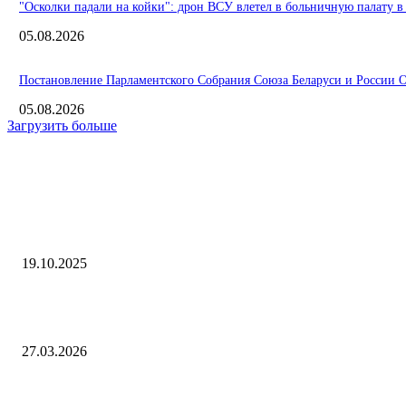
"Осколки падали на койки": дрон ВСУ влетел в больничную палату в
05.08.2026
Постановление Парламентского Собрания Союза Беларуси и России О 
05.08.2026
Загрузить больше
Интересное
гид по идеальному дому в сердце Татарстана — ЭНЕРГОСМИ.РУ
19.10.2025
E-PROM представит на форуме «Энергопром-2026» новую зарядную
станцию
27.03.2026
«Лживая тварь получила по заслугам»: экс-кандидат в депутаты