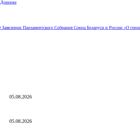
 Донецке
Заявлении Парламентского Собрания Союза Беларуси и России «О геноци
Выбор редактора
В Саранске дан старт Чемпионату и Первенству МЧС России по пож
Республики Мордовия — Новости
05.08.2026
Ступень ракеты SpaceX Falcon 9 врежется в Луну 5 августа
05.08.2026
«Рубль с августом явно не дружит»: национальная валюта стала уск