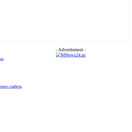
- Advertisment -
ии
енно слабеть