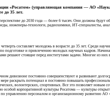
рации «Росатом» (управляющая компания — АО «Наука
е до 35 лет.
в перспективе до 2030 года — более 6 тысяч. Они должны будут 
ды, инженеры-технологи, радиохимики, ИТ-специалисты, аналит
 четверть составляет молодежь в возрасте до 35 лет. Среди науч
те по подготовке и привлечению молодых научных кадров. Начи
ми решают стоящие перед институтами задачи. Многие из них в 
учном дивизионе постоянно совершенствуют и развивают долгос
й мере раскрыть потенциал и постоянно повышать профессионал
ических, волонтерских, спортивных. Все это позволяет новым с
стью особой корпоративной культуры Росатома — культуры откры
ра по управлению персоналом и организационному развитию АО 