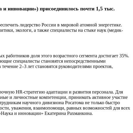
 и инновации») присоединилось почти 1,5 тыс.
обеспечить лидерство России в мировой атомной энергетике.
ики, экологи, а также специалисты на стыке наук (медик-
ных работников доля этого возрастного сегмента достигает 35%.
нающие специалисты становятся непосредственными
течение 2–3 лет становятся руководителями проектов,
рочную HR-стратегию адаптации и развития персонала. Для
ьные и личностные компетенции, принимать активное участие
отрудникам научного дивизиона Росатома не только быстро
тости, уважения, взаимопомощи, равных возможностей для всех
«Наука и инновации» Екатерина Рахманкина.