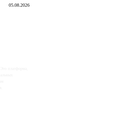
05.08.2026
 Это платформа,
иальных
ам
х.