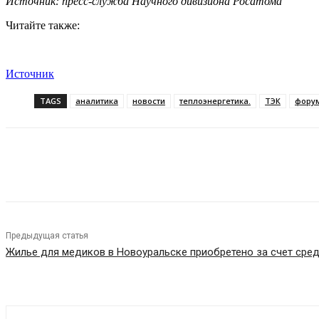
Источник: пресс-служба Научного дивизиона Росатома
Читайте также:
Источник
TAGS
аналитика
новости
теплоэнергетика.
ТЭК
фору
Поделиться
Предыдущая статья
Жилье для медиков в Новоуральске приобретено за счет сре