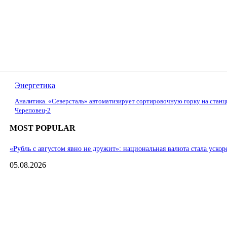
Энергетика
Аналитика. «Северсталь» автоматизирует сортировочную горку на станц
Череповец-2
MOST POPULAR
«Рубль с августом явно не дружит»: национальная валюта стала ускор
05.08.2026