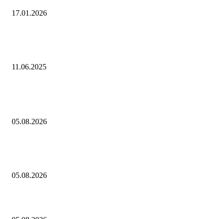
17.01.2026
Открыта регистрация на онлайн-семинар «Особенности городских
энергетических систем. Энергобалансы городов»
11.06.2025
Выбор редактора
Ступень ракеты SpaceX Falcon 9 врежется в Луну 5 августа
05.08.2026
"Осколки падали на койки": дрон ВСУ влетел в больничную палату в
Донецке
05.08.2026
Как играть в Project Zomboid в кооперативе с друзьями: гайд