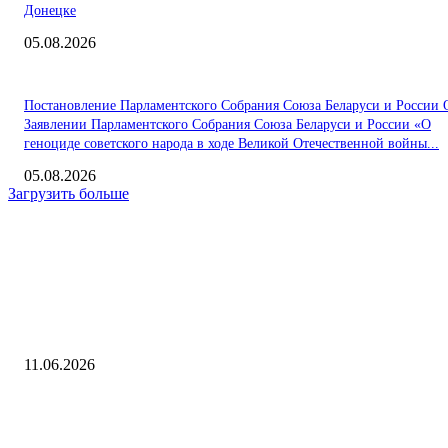
Донецке
05.08.2026
Постановление Парламентского Собрания Союза Беларуси и России 
Заявлении Парламентского Собрания Союза Беларуси и России «О
геноциде советского народа в ходе Великой Отечественной войны...
05.08.2026
Загрузить больше
Интересное
Трамп счел себя способным победить еще в одной войне: Политика:
Lenta.ru
11.06.2026
Гендиректор МАГАТЭ прокомментировал запрет США на импорт ур
из РФ