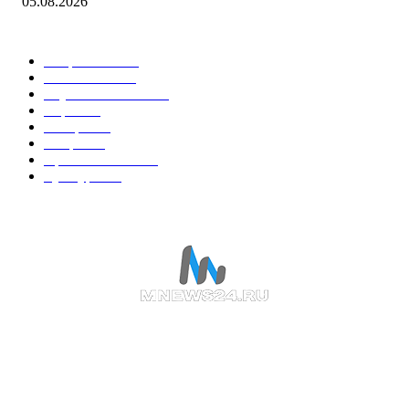
05.08.2026
Горячие темы
Энергетика
738
Экономика
335
Наука и техника
223
Игры
215
В мире
195
Спорт
194
Происшествия
189
Культура
188
О НАС