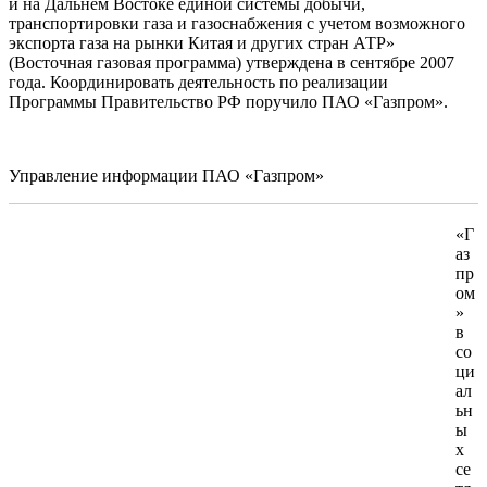
и на Дальнем Востоке единой системы добычи,
транспортировки газа и газоснабжения с учетом возможного
экспорта газа на рынки Китая и других стран АТР»
(Восточная газовая программа) утверждена в сентябре 2007
года. Координировать деятельность по реализации
Программы Правительство РФ поручило ПАО «Газпром».
Управление информации ПАО «Газпром»
«Г
аз
пр
ом
»
в
со
ци
ал
ьн
ы
х
се