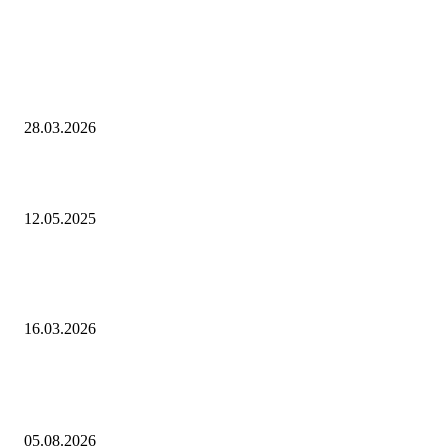
Интересное
Стартует Всероссийский конкурс «Лучший многофункциональный ц
России» 2025 года
28.03.2026
Апрель увеличил осенне-зимний период в России до семи месяцев
12.05.2025
E-PROM расширяет дилерскую сеть: фокус на Урал, Сибирь и Дальн
Восток
16.03.2026
Выбор редактора
Как играть в Project Zomboid в кооперативе с друзьями: гайд
05.08.2026