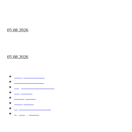
"Осколки падали на койки": дрон ВСУ влетел в больничную палату в
Донецке
05.08.2026
Ступень ракеты SpaceX Falcon 9 врежется в Луну 5 августа
05.08.2026
Горячие темы
Энергетика
738
Экономика
335
Наука и техника
223
Игры
215
В мире
195
Спорт
194
Происшествия
189
Культура
188