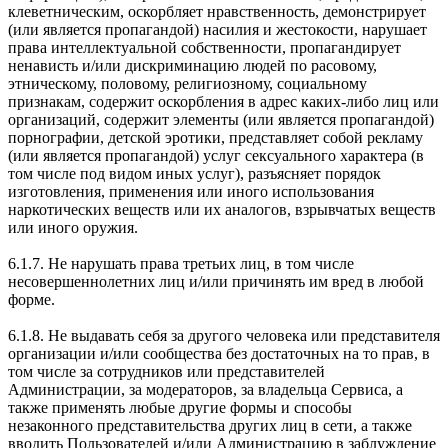
клеветническим, оскорбляет нравственность, демонстрирует
(или является пропагандой) насилия и жестокости, нарушает
права интеллектуальной собственности, пропагандирует
ненависть и/или дискриминацию людей по расовому,
этническому, половому, религиозному, социальному
признакам, содержит оскорбления в адрес каких-либо лиц или
организаций, содержит элементы (или является пропагандой)
порнографии, детской эротики, представляет собой рекламу
(или является пропагандой) услуг сексуального характера (в
том числе под видом иных услуг), разъясняет порядок
изготовления, применения или иного использования
наркотических веществ или их аналогов, взрывчатых веществ
или иного оружия.
6.1.7. Не нарушать права третьих лиц, в том числе
несовершеннолетних лиц и/или причинять им вред в любой
форме.
6.1.8. Не выдавать себя за другого человека или представителя
организации и/или сообщества без достаточных на то прав, в
том числе за сотрудников или представителей
Администрации, за модераторов, за владельца Сервиса, а
также применять любые другие формы и способы
незаконного представительства других лиц в сети, а также
вводить Пользователей и/или Администрацию в заблуждение