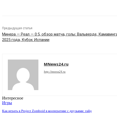
Поделиться
Предыдущая статья
Минера — Реал — 0:5, обзор матча, голы: Вальверде, Камавинга
2025 года, Кубок Испании
MNews24.ru
http://mnews24.ru
Интересное
Игры
Как играть в Project Zomboid в кооперативе с друзьями: гайд