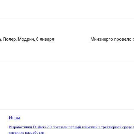
, Гюлер, Модрич, 6 января
Минэнерго провело 
Игры
Разработчики Duskers 2.0 показали первый геймплей в трехмерной среде 
дневнике разработки