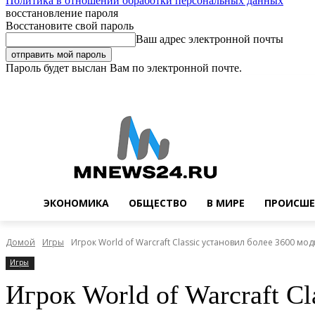
Политика в отношении обработки персональных данных
восстановление пароля
Восстановите свой пароль
Ваш адрес электронной почты
Пароль будет выслан Вам по электронной почте.
Суббота, 8 августа, 2026
Регистрация / Авторизация
Buy now!
ЭКОНОМИКА
ОБЩЕСТВО
В МИРЕ
ПРОИСШЕ
Домой
Игры
Игрок World of Warcraft Classic установил более 3600 мо
Игры
Игрок World of Warcraft C