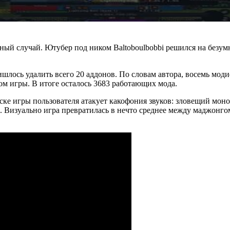
ный случай. Ютубер под ником Baltoboulbobbi решился на безум
ишлось удалить всего 20 аддонов. По словам автора, восемь мод
ом игры. В итоге осталось 3683 работающих мода.
ске игры пользователя атакует какофония звуков: зловещий моно
Визуально игра превратилась в нечто среднее между маджонгом