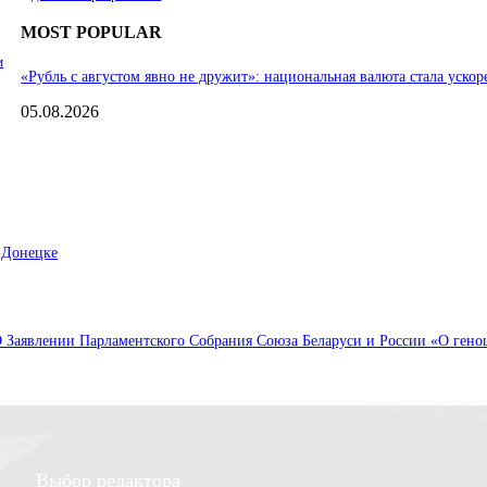
MOST POPULAR
м
«Рубль с августом явно не дружит»: национальная валюта стала ускор
05.08.2026
 Донецке
Заявлении Парламентского Собрания Союза Беларуси и России «О геноци
Выбор редактора