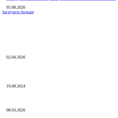
05.08.2026
Загрузить больше
Интересное
Ольга Любимова приняла участие в открытии выставки Русского муз
150-летию Петра Кончаловского
02.04.2026
Подготовлен новый выпуск дайджеста РЭА Минэнерго России по
перспективным научно-техническим разработкам для ТЭК
19.08.2024
Фабио Мастранжело устроит &quot;Безумные танцы&quot; в Доме м
08.03.2026
Выбор редактора