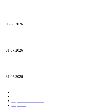
«Рубль с августом явно не дружит»: национальная валюта стала уско
слабеть
05.08.2026
Россия не будет платить взнос в бюджет атомного агентства ОЭСР в 
году
31.07.2026
Аналитика. «Северсталь» автоматизирует сортировочную горку на
станции Череповец-2
31.07.2026
Горячие темы
Энергетика
738
Экономика
335
Наука и техника
223
Игры
215