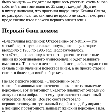
было ожидать — создателям пришлось уместить очень много
событий в пять эпизодов по 25 минут каждый. Другие
в шутку написали, что простили шоураннера Кевина Смита,
но расстроились, так как многие просто не захотят смотреть
продолжение из-за плохого первого впечатления.
Первый блин комом
«Властелины вселенной: Откровение» от Netflix — это
мягкий перезапуск и сиквел популярного шоу, которое
выходило с 1983 по 1985 год. Подразумевалось,
что «Откровение» подхватит незавершенные сюжетные
линии из оригинального мультсериала и будет развивать
именно их. То есть это лента с новой историей, которая тесно
связана с изначальным повествованием, а не просто старый
сюжет в более красивой «обертке».
Начало первого эпизода «Откровений» было
многообещающим: вот постепенно появляются знакомые
персонажи, вот антагонист Скелетор планирует очередную
атаку на силы добра, а вот ему противостоит накачанный
супергерой Хи-Мен. Всё это соответствовало
первоисточнику, но тут главный герой и злодей умирают,
а позицию протагониста занимает женский персонаж Тила.