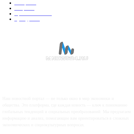
В мире
195
Спорт
194
Происшествия
189
Культура
188
О НАС
Наш новостной портал — не только окно в мир экономики и
общества. Это платформа, где каждая новость — ключ к пониманию
глобальных тенденций и социальных преобразований. Мы предлагаем
информацию и анализ, помогающие вам ориентироваться в сложных
экономических и социокультурных вопросах.