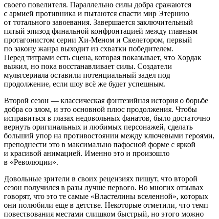
своего повелителя. Параллельно силы добра сражаются
с армией противника и пытаются спасти мир Этернию
от тотального завоевания. Завершается заключительный
пятый эпизод финальной конфронтацией между главным
протагонистом серии Хи-Меном и Скелетором, первый
по закону жанра выходит из схватки победителем.
Перед титрами есть сцена, которая показывает, что Хордак
выжил, но пока восстанавливает силы. Создатели
мультсериала оставили потенциальный задел под
продолжение, если шоу всё же будет успешным.
Второй сезон — классическая фэнтезийная история о борьбе
добра со злом, и это основной плюс продолжения. Чтобы
исправиться в глазах недовольных фанатов, было достаточно
вернуть оригинальных и любимых персонажей, сделать
больший упор на противостоянии между ключевыми героями,
преподнести это в максимально пафосной форме с яркой
и красивой анимацией. Именно это и произошло
в «Революции».
Довольные зрители в своих рецензиях пишут, что второй
сезон получился в разы лучше первого. Во многих отзывах
говорят, что это те самые «Властелины вселенной», которых
они полюбили еще в детстве. Некоторые отметили, что темп
повествования местами слишком быстрый, но этого можно