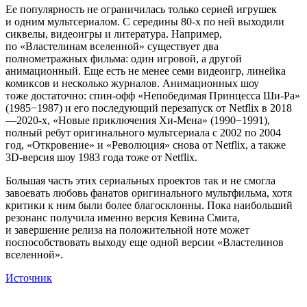
Ее популярность не ограничилась только серией игрушек
и одним мультсериалом. С середины 80-х по ней выходили
сиквелы, видеоигры и литература. Например,
по «Властелинам вселенной» существует два
полнометражных фильма: один игровой, а другой
анимационный. Еще есть не менее семи видеоигр, линейка
комиксов и несколько журналов. Анимационных шоу
тоже достаточно: спин-офф «Непобедимая Принцесса Ши-Ра»
(1985−1987) и его последующий перезапуск от Netflix в 2018
—2020-х, «Новые приключения Хи-Мена» (1990−1991),
полный ребут оригинального мультсериала с 2002 по 2004
год, «Откровение» и «Революция» снова от Netflix, а также
3D-версия шоу 1983 года тоже от Netflix.
Большая часть этих сериальных проектов так и не смогла
завоевать любовь фанатов оригинального мультфильма, хотя
критики к ним были более благосклонны. Пока наибольший
резонанс получила именно версия Кевина Смита,
и завершение релиза на положительной ноте может
поспособствовать выходу еще одной версии «Властелинов
вселенной».
Источник