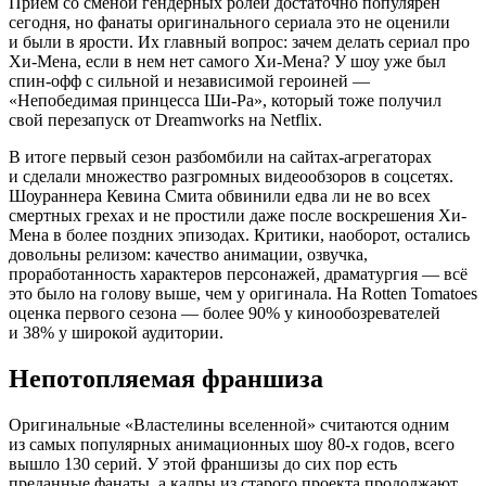
Прием со сменой гендерных ролей достаточно популярен
сегодня, но фанаты оригинального сериала это не оценили
и были в ярости. Их главный вопрос: зачем делать сериал про
Хи-Мена, если в нем нет самого Хи-Мена? У шоу уже был
спин-офф с сильной и независимой героиней —
«Непобедимая принцесса Ши-Ра», который тоже получил
свой перезапуск от Dreamworks на Netflix.
В итоге первый сезон разбомбили на сайтах-агрегаторах
и сделали множество разгромных видеообзоров в соцсетях.
Шоураннера Кевина Смита обвинили едва ли не во всех
смертных грехах и не простили даже после воскрешения Хи-
Мена в более поздних эпизодах. Критики, наоборот, остались
довольны релизом: качество анимации, озвучка,
проработанность характеров персонажей, драматургия — всё
это было на голову выше, чем у оригинала. На Rotten Tomatoes
оценка первого сезона — более 90% у кинообозревателей
и 38% у широкой аудитории.
Непотопляемая франшиза
Оригинальные «Властелины вселенной» считаются одним
из самых популярных анимационных шоу 80-х годов, всего
вышло 130 серий. У этой франшизы до сих пор есть
преданные фанаты, а кадры из старого проекта продолжают