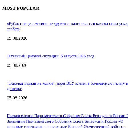
MOST POPULAR
«Рубль с августом явно не дружит»: национальная валюта стала уско
слабеть
05.08.2026
О текущей ценовой ситуации. 5 августа 2026 года
05.08.2026
"Осколки падали на койки": дрон ВСУ влетел в больничную палату в
Донецке
05.08.2026
Постановление Парламентского Собрания Союза Беларуси и России 
Заявлении Парламентского Собрания Союза Беларуси и России «О
геноциде советского народа в ходе Великой Отечественной войны...