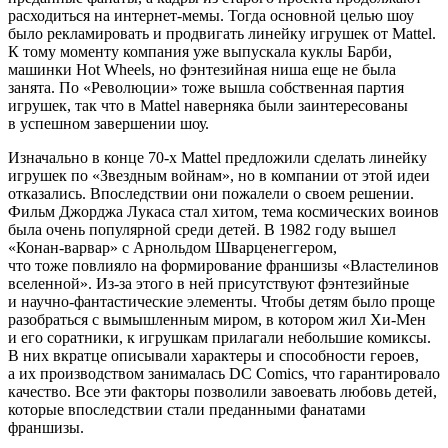
расходиться на интернет-мемы. Тогда основной целью шоу
было рекламировать и продвигать линейку игрушек от Mattel.
К тому моменту компания уже выпускала куклы Барби,
машинки Hot Wheels, но фэнтезийная ниша еще не была
занята. По «Революции» тоже вышла собственная партия
игрушек, так что в Mattel наверняка были заинтересованы
в успешном завершении шоу.
Изначально в конце 70-х Mattel предложили сделать линейку
игрушек по «Звездным войнам», но в компании от этой идеи
отказались. Впоследствии они пожалели о своем решении.
Фильм Джорджа Лукаса стал хитом, тема космических воинов
была очень популярной среди детей. В 1982 году вышел
«Конан-варвар» с Арнольдом Шварценеггером,
что тоже повлияло на формирование франшизы «Властелинов
вселенной». Из-за этого в ней присутствуют фэнтезийные
и научно-фантастические элементы. Чтобы детям было проще
разобраться с вымышленным миром, в котором жил Хи-Мен
и его соратники, к игрушкам прилагали небольшие комиксы.
В них вкратце описывали характеры и способности героев,
а их производством занималась DC Comics, что гарантировало
качество. Все эти факторы позволили завоевать любовь детей,
которые впоследствии стали преданными фанатами
франшизы.