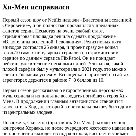
Хи-Мен исправился
Первый сезон шоу от Netflix назвали «Властелины вселенной:
Откровение», и он полностью провалился у преданных
фанатов серии. Несмотря на очень слабый старт,
стриминговая площадка решила сделать продолжение —
«Властелины вселенной: Революция». Релиз новых пяти
эпизодов состоялся 25 января, и проект сразу же вошел
в топ-10 самых популярных сериалов на стриминговом
сервисе по данным сервиса FlixPatrol. Он не покидает
рейтинг уже в течение нескольких дней. Учитывая, какой
плохой сарафан был у мультсериала в 2021 году, это можно
считать большим успехом. Его оценка от зрителей на сайтах-
агрегаторах держится в районе 7−8 баллов из 10.
Первый сезон рассказывал о второстепенных персонажах
мультсериала и их попытке возродить погибшего героя Хи-
Мена. В продолжении главным антагонистом становится
завоеватель Хордак, который в оригинальном шоу был одним
из центральных злодеев.
По сюжету, Скелетор (противник Хи-Мена) находится под
контролем Хордака, но после очередного жестокого наказания
он постепенно выходит из-под контроля, восстает и убивает