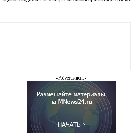
о оценило надёжность электроснабжения Красноярского края
- Advertisment -
в