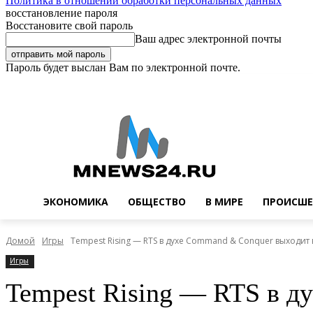
Политика в отношении обработки персональных данных
восстановление пароля
Восстановите свой пароль
Ваш адрес электронной почты
Пароль будет выслан Вам по электронной почте.
Пятница, 7 августа, 2026
Регистрация / Авторизация
Buy now!
ЭКОНОМИКА
ОБЩЕСТВО
В МИРЕ
ПРОИСШЕ
Домой
Игры
Tempest Rising — RTS в духе Command & Conquer выходит в
Игры
Tempest Rising — RTS в д