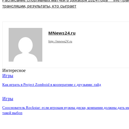
Расписание спортивных матчей 8 декабря 2024 года — live-тра
трансляции, результаты, кто сыграет
MNews24.ru
http://mnews24.ru
Интересное
Игры
Как играть в Project Zomboid в кооперативе с друзьями: гайд
Игры
Сооснователь Rockstar: если игрокам нужны диски, компании должны дать и
такой выбор