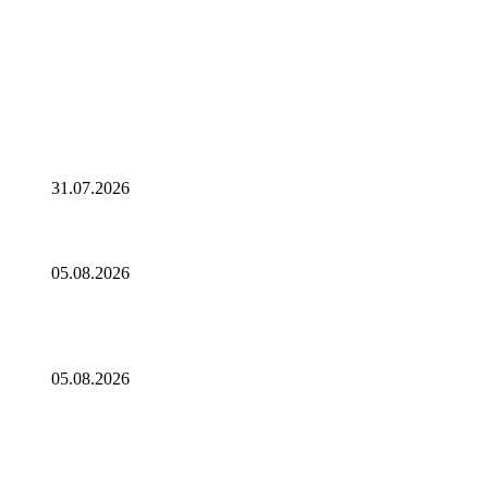
Выбор редактора
Россия не будет платить взнос в бюджет атомного агентства ОЭСР
с-
31.07.2026
В спектакле «Онегин. Дуэль» в Тюменском драмтеатре декорации
05.08.2026
Постановление Парламентского Собрания Союза Беларуси и Росс
Союза Беларуси и России «О геноциде советского народа в ходе 
05.08.2026