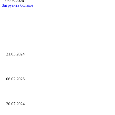
05.08.2026
Загрузить больше
Интересное
О конкурсе на соискание премии ЮНЕСКО – России им. Д.И.
Менделеева за достижения в области фундаментальных наук — Прес
центр
21.03.2024
Бабушка убитого мальчика раскрыла подробности его исчезновения в
области
06.02.2026
Блокада макрофагов для улучшения доставки наночастиц или
бесконечные циклы в наномедицине — Пресс-центр
20.07.2024