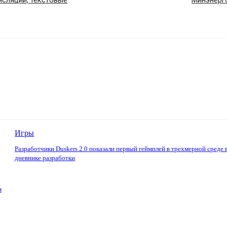
нсляции, текстовые
Минэнерг
Игры
Разработчики Duskers 2.0 показали первый геймплей в трехмерной среде 
дневнике разработки
м