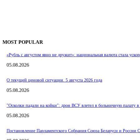
MOST POPULAR
«Рубль с августом явно не дружит»: национальная валюта стала ускор
05.08.2026
О текущей ценовой ситуации. 5 августа 2026 года
05.08.2026
"Осколки падали на койки": дрон ВСУ влетел в больничную палату в
05.08.2026
Постановление Парламентского Собрания Союза Беларуси и России О 