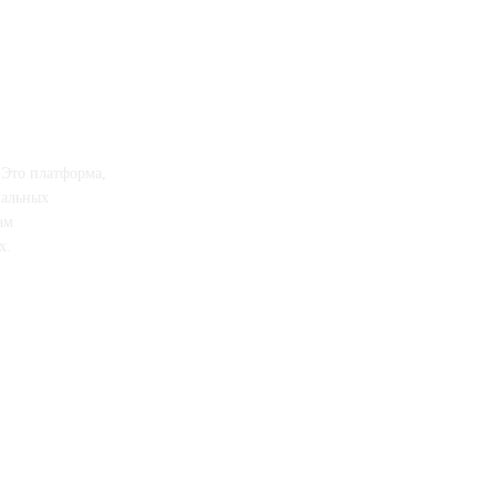
 Это платформа,
иальных
ам
х.