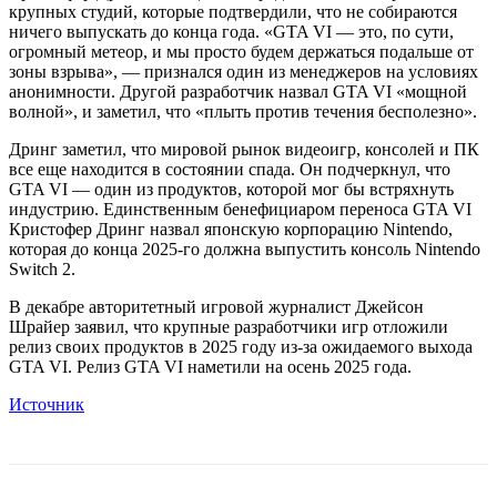
крупных студий, которые подтвердили, что не собираются
ничего выпускать до конца года. «GTA VI — это, по сути,
огромный метеор, и мы просто будем держаться подальше от
зоны взрыва», — признался один из менеджеров на условиях
анонимности. Другой разработчик назвал GTA VI «мощной
волной», и заметил, что «плыть против течения бесполезно».
Дринг заметил, что мировой рынок видеоигр, консолей и ПК
все еще находится в состоянии спада. Он подчеркнул, что
GTA VI — один из продуктов, которой мог бы встряхнуть
индустрию. Единственным бенефициаром переноса GTA VI
Кристофер Дринг назвал японскую корпорацию Nintendo,
которая до конца 2025-го должна выпустить консоль Nintendo
Switch 2.
В декабре авторитетный игровой журналист Джейсон
Шрайер заявил, что крупные разработчики игр отложили
релиз своих продуктов в 2025 году из-за ожидаемого выхода
GTA VI. Релиз GTA VI наметили на осень 2025 года.
Источник