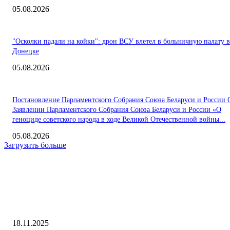
05.08.2026
"Осколки падали на койки": дрон ВСУ влетел в больничную палату в
Донецке
05.08.2026
Постановление Парламентского Собрания Союза Беларуси и России 
Заявлении Парламентского Собрания Союза Беларуси и России «О
геноциде советского народа в ходе Великой Отечественной войны...
05.08.2026
Загрузить больше
Интересное
"Реал" с украинцем Луниным сенсационно проиграл "Лиллю"
18.11.2025