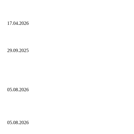
под машиной генерала Сарварова было заложено 1 кг взрывчатки
17.04.2026
Цены на бензин: столько стоит и почему растет стоимость топлива
29.09.2025
Выбор редактора
В Саранске дан старт Чемпионату и Первенству МЧС России по пож
спасательному спорту на приз главы Республики Мордовия — Новос
05.08.2026
Трансфер Константиноса Цолакиса в Халл из Олимпиакоса за рекорд
17 млн фунтов
05.08.2026