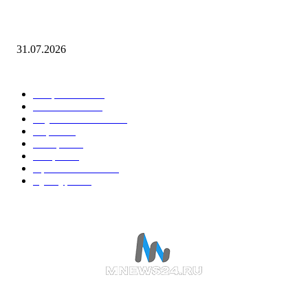
ВСУ пытаются нарушить работу складской сети Wildberries серией на
дронов
31.07.2026
Горячие темы
Энергетика
738
Экономика
335
Наука и техника
223
Игры
215
В мире
195
Спорт
194
Происшествия
189
Культура
188