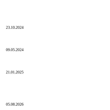
Интересное
Аналитика. Назаровская ГРЭС выработала 350 миллиардов киловатт-
электроэнергии
23.10.2024
Чернышенко рассказал о доступе к льготам и пособиям на "Госуслуга
09.05.2024
Индийская Reliance подала иск на $1,7 млрд против Adani Transmissi
21.01.2025
Выбор редактора
"Осколки падали на койки": дрон ВСУ влетел в больничную палату в
Донецке
05.08.2026