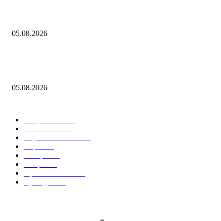
О текущей ценовой ситуации. 5 августа 2026 года
05.08.2026
«Рубль с августом явно не дружит»: национальная валюта стала уско
слабеть
05.08.2026
Горячие темы
Энергетика
738
Экономика
335
Наука и техника
223
Игры
215
В мире
195
Спорт
194
Происшествия
189
Культура
188