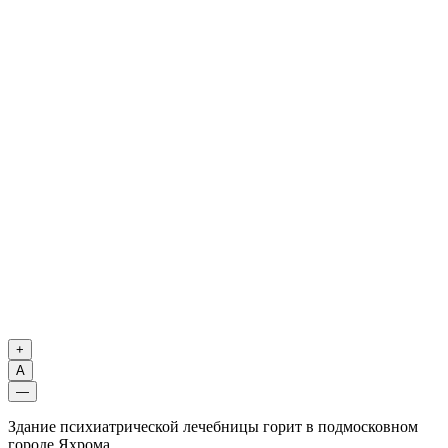
+
A
—
Здание психиатрической лечебницы горит в подмосковном
городе Яхрома